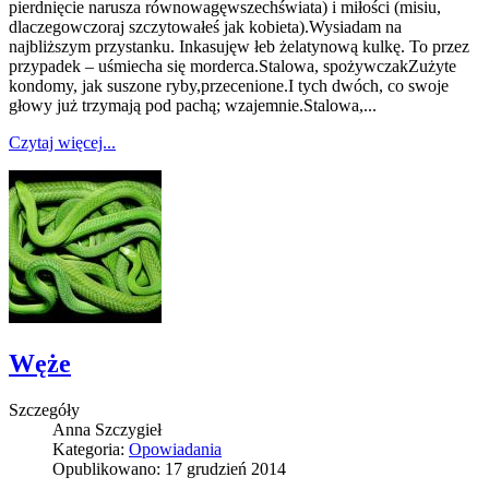
pierdnięcie narusza równowagęwszechświata) i miłości (misiu,
dlaczegowczoraj szczytowałeś jak kobieta).Wysiadam na
najbliższym przystanku. Inkasujęw łeb żelatynową kulkę. To przez
przypadek – uśmiecha się morderca.Stalowa, spożywczakZużyte
kondomy, jak suszone ryby,przecenione.I tych dwóch, co swoje
głowy już trzymają pod pachą; wzajemnie.Stalowa,...
Czytaj więcej...
Węże
Szczegóły
Anna Szczygieł
Kategoria:
Opowiadania
Opublikowano: 17 grudzień 2014