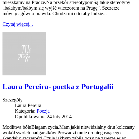
mieszkamy na Pradze.Na przekór stereotypomSą takie stereotypy
„bałabym/bałbym się wyjść wieczorem na Pragę”. Szczerze
mówiąc: gówno prawda. Chodzi mi o to aby ludzie...
Czytaj więcej...
Laura Pereira- poetka z Portugalii
Szczegóły
Laura Pereira
Kategoria:
Poezja
Opublikowano: 24 luty 2014
Modlitwa bóluBłagam życia.Mam jakiś niewidzialny drut kolczasty
wokół swoich nadgarstków.Prowadzi mnie do niegasnącego
skandalu: szczerości.Czuję jakbym zabiła oczy na zawsze więc