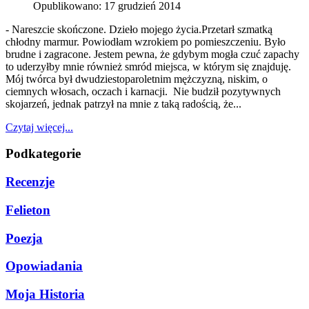
Opublikowano: 17 grudzień 2014
- Nareszcie skończone. Dzieło mojego życia.Przetarł szmatką
chłodny marmur. Powiodłam wzrokiem po pomieszczeniu. Było
brudne i zagracone. Jestem pewna, że gdybym mogła czuć zapachy
to uderzyłby mnie również smród miejsca, w którym się znajduję.
Mój twórca był dwudziestoparoletnim mężczyzną, niskim, o
ciemnych włosach, oczach i karnacji. Nie budził pozytywnych
skojarzeń, jednak patrzył na mnie z taką radością, że...
Czytaj więcej...
Podkategorie
Recenzje
Felieton
Poezja
Opowiadania
Moja Historia