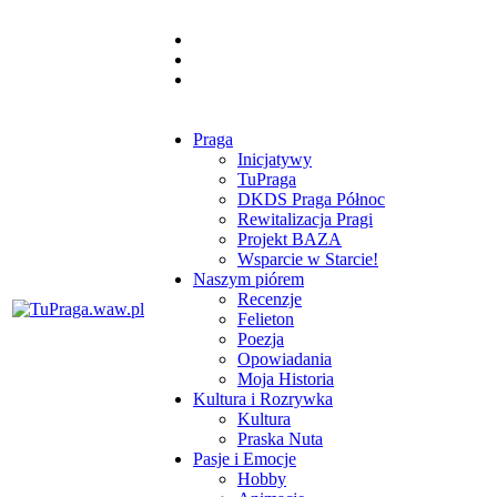
Praga
Inicjatywy
TuPraga
DKDS Praga Północ
Rewitalizacja Pragi
Projekt BAZA
Wsparcie w Starcie!
Naszym piórem
Recenzje
Felieton
Poezja
Opowiadania
Moja Historia
Kultura i Rozrywka
Kultura
Praska Nuta
Pasje i Emocje
Hobby