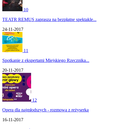
10
TEATR REMUS zaprasza na bezpłatne spektakle...
24-11-2017
11
Spotkanie z ekspertami Miejskiego Rzecznika...
20-11-2017
12
Opera dla najmłodszych - rozmowa z reżyserką
16-11-2017