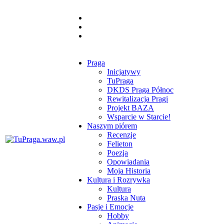
Praga
Inicjatywy
TuPraga
DKDS Praga Północ
Rewitalizacja Pragi
Projekt BAZA
Wsparcie w Starcie!
Naszym piórem
Recenzje
Felieton
Poezja
Opowiadania
Moja Historia
Kultura i Rozrywka
Kultura
Praska Nuta
Pasje i Emocje
Hobby