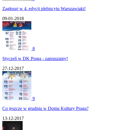
Zagłosuj w 4. edycji plebiscytu Warszawiaki!
09-01-2018
8
Styczeń w DK Praga - zapraszamy!
27-12-2017
9
Co jeszcze w grudniu w Domu Kultury Praga?
13-12-2017