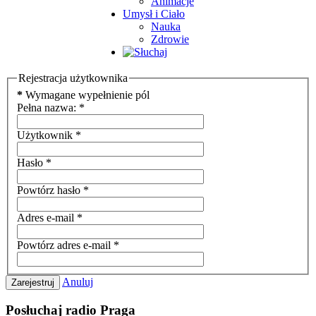
Animacje
Umysł i Ciało
Nauka
Zdrowie
Rejestracja użytkownika
*
Wymagane wypełnienie pól
Pełna nazwa:
*
Użytkownik
*
Hasło
*
Powtórz hasło
*
Adres e-mail
*
Powtórz adres e-mail
*
Anuluj
Zarejestruj
Posłuchaj radio Praga