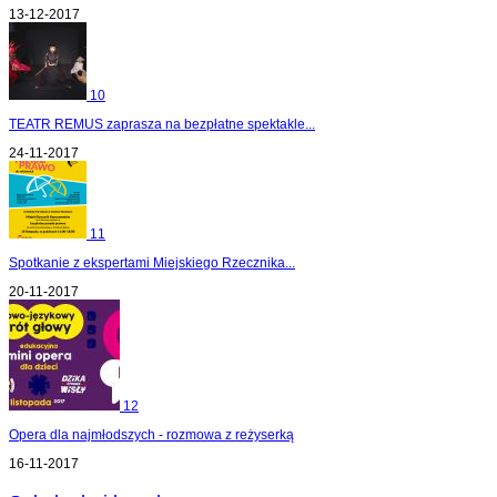
13-12-2017
10
TEATR REMUS zaprasza na bezpłatne spektakle...
24-11-2017
11
Spotkanie z ekspertami Miejskiego Rzecznika...
20-11-2017
12
Opera dla najmłodszych - rozmowa z reżyserką
16-11-2017