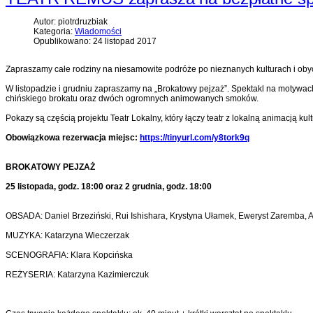
Autor: piotrdruzbiak
Kategoria:
Wiadomości
Opublikowano: 24 listopad 2017
Zapraszamy całe rodziny na niesamowite podróże po nieznanych kulturach i obycz
W listopadzie i grudniu zapraszamy na „Brokatowy pejzaż”. Spektakl na motywach
chińskiego brokatu oraz dwóch ogromnych animowanych smoków.
Pokazy są częścią projektu Teatr Lokalny, który łączy teatr z lokalną animacją kult
Obowiązkowa rezerwacja miejsc:
https://tinyurl.com/y8tork9q
BROKATOWY PEJZAŻ
25 listopada, godz. 18:00 oraz 2 grudnia, godz. 18:00
OBSADA: Daniel Brzeziński, Rui Ishishara, Krystyna Ułamek, Eweryst Zaremba, 
MUZYKA: Katarzyna Wieczerzak
SCENOGRAFIA: Klara Kopcińska
REŻYSERIA: Katarzyna Kazimierczuk