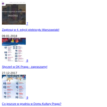
7
Zagłosuj w 4. edycji plebiscytu Warszawiaki!
09-01-2018
8
Styczeń w DK Praga - zapraszamy!
27-12-2017
9
Co jeszcze w grudniu w Domu Kultury Praga?