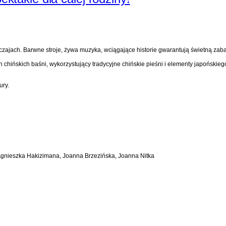
ajach. Barwne stroje, żywa muzyka, wciągające historie gwarantują świetną zabaw
 chińskich baśni, wykorzystujący tradycyjne chińskie pieśni i elementy japońskieg
ury.
Agnieszka Hakizimana, Joanna Brzezińska, Joanna Nitka