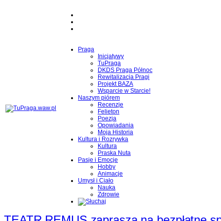
Praga
Inicjatywy
TuPraga
DKDS Praga Północ
Rewitalizacja Pragi
Projekt BAZA
Wsparcie w Starcie!
Naszym piórem
Recenzje
Felieton
Poezja
Opowiadania
Moja Historia
Kultura i Rozrywka
Kultura
Praska Nuta
Pasje i Emocje
Hobby
Animacje
Umysł i Ciało
Nauka
Zdrowie
TEATR REMUS zaprasza na bezpłatne spekt