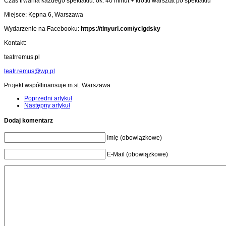
Czas trwania każdego spektaklu: ok. 40 minut + krótki warsztat po spektaklu
Miejsce: Kępna 6, Warszawa
Wydarzenie na Facebooku:
https://tinyurl.com/yclgdsky
Kontakt:
teatrremus.pl
teatr.remus@wp.pl
Projekt współfinansuje m.st. Warszawa
Poprzedni artykuł
Następny artykuł
Dodaj komentarz
Imię (obowiązkowe)
E-Mail (obowiązkowe)