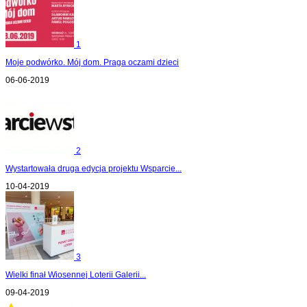
1
Moje podwórko. Mój dom. Praga oczami dzieci
06-06-2019
2
Wystartowała druga edycja projektu Wsparcie...
10-04-2019
3
Wielki finał Wiosennej Loterii Galerii...
09-04-2019