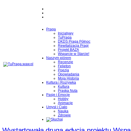
Praga
Inicjatywy
TuPraga
DKDS Praga Północ
Rewitalizacja Pragi
Projekt BAZA
Wsparcie w Starcie!
Naszym piórem
Recenzje
Felieton
Poezja
Opowiadania
Moja Historia
Kultura i Rozrywka
Kultura
Praska Nuta
Pasje i Emocje
Hobby
Animacje
Umysł i Ciało
Nauka
Zdrowie
Wystartowała druga edycja projektu Wspar