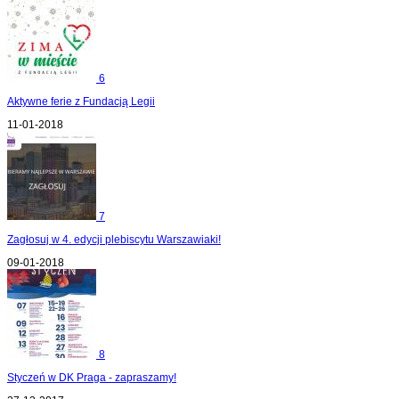
6
Aktywne ferie z Fundacją Legii
11-01-2018
7
Zagłosuj w 4. edycji plebiscytu Warszawiaki!
09-01-2018
8
Styczeń w DK Praga - zapraszamy!