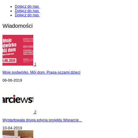
Dołącz do nas
Dołącz do nas
Dołącz do nas
Wiadomości
1
Moje podwórko. Mój dom. Praga oczami dzieci
06-06-2019
2
Wystartowała druga edycja projektu Wsparcie...
10-04-2019