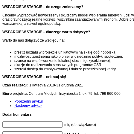
WSPARCIE W STARCIE – do czego zmierzamy?
Chcemy wypracować nowoczesny i skuteczny model wspierania młodych ludzi w sta
oraz przynoszącą realne korzyści wszystkim zaangażowanym stronom. Dobre prak
warszawską, a nawet ogólnopolską.
WSPARCIE W STARCIE – dlaczego warto dołączyć?
Warto do nas dołączyć ze względu na:
prestiż udziału w projekcie unikatowym na skalę ogólnopolską,
możliwość zaistnienia jako pionier w dziedzinie polityki społecznej,
szansę na współtworzenie lokalnej sieci międzysektorowej,
okazję do realizowania sensownych programów CSR,
szeroki dostęp do zmotywowanej i dobrze przeszkolonej kadry.
WSPARCIE W STARCIE – orientuj się!
Czas realizacji:
1 kwietnia 2019-31 grudnia 2021
Biuro projektu:
Centrum Młodych, Inżynierska 1 lok. 79, tel. 799 960 000
Poprzedni artykuł
Następny artykuł
Dodaj komentarz
Imię (obowiązkowe)