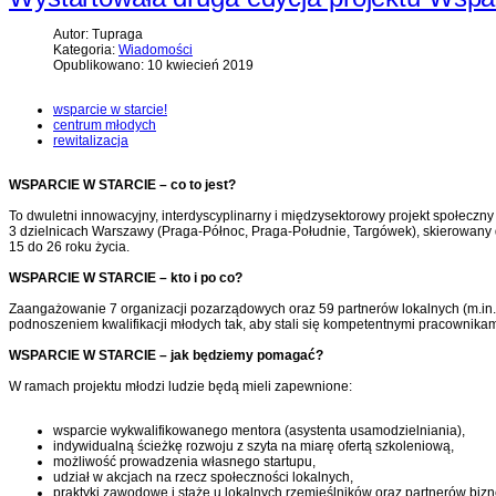
Autor: Tupraga
Kategoria:
Wiadomości
Opublikowano: 10 kwiecień 2019
wsparcie w starcie!
centrum młodych
rewitalizacja
WSPARCIE W STARCIE – co to jest?
To dwuletni innowacyjny, interdyscyplinarny i międzysektorowy projekt społecz
3 dzielnicach Warszawy (Praga-Północ, Praga-Południe, Targówek), skierowany
15 do 26 roku życia.
WSPARCIE W STARCIE – kto i po co?
Zaangażowanie 7 organizacji pozarządowych oraz 59 partnerów lokalnych (m.in. s
podnoszeniem kwalifikacji młodych tak, aby stali się kompetentnymi pracownika
WSPARCIE W STARCIE – jak będziemy pomagać?
W ramach projektu młodzi ludzie będą mieli zapewnione:
wsparcie wykwalifikowanego mentora (asystenta usamodzielniania),
indywidualną ścieżkę rozwoju z szyta na miarę ofertą szkoleniową,
możliwość prowadzenia własnego startupu,
udział w akcjach na rzecz społeczności lokalnych,
praktyki zawodowe i staże u lokalnych rzemieślników oraz partnerów biz