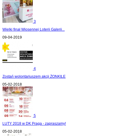
3
Wielki finał Wiosennej Loterii Galerii...
09-04-2019
4
Zostań wolontariuszem akcji ŻONKILE
05-02-2018
5
LUTY 2018 w DK Praga - zapraszamy!
05-02-2018