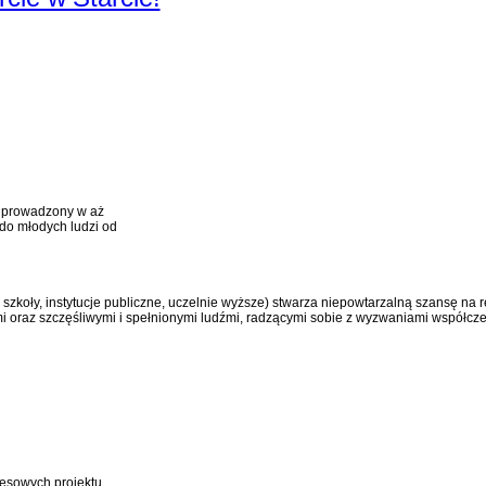
ny prowadzony w aż
 do młodych ludzi od
zkoły, instytucje publiczne, uczelnie wyższe) stwarza niepowtarzalną szansę na r
mi oraz szczęśliwymi i spełnionymi ludźmi, radzącymi sobie z wyzwaniami współcze
nesowych projektu.