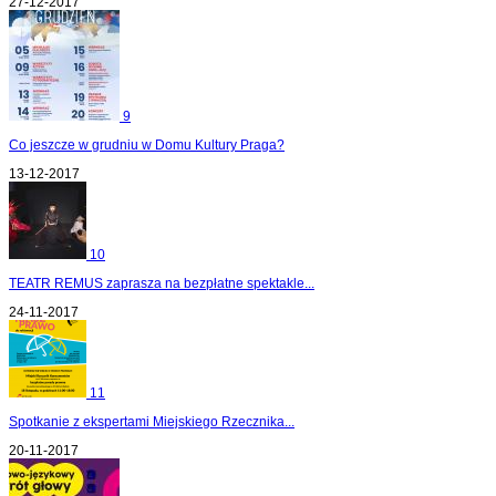
27-12-2017
9
Co jeszcze w grudniu w Domu Kultury Praga?
13-12-2017
10
TEATR REMUS zaprasza na bezpłatne spektakle...
24-11-2017
11
Spotkanie z ekspertami Miejskiego Rzecznika...
20-11-2017