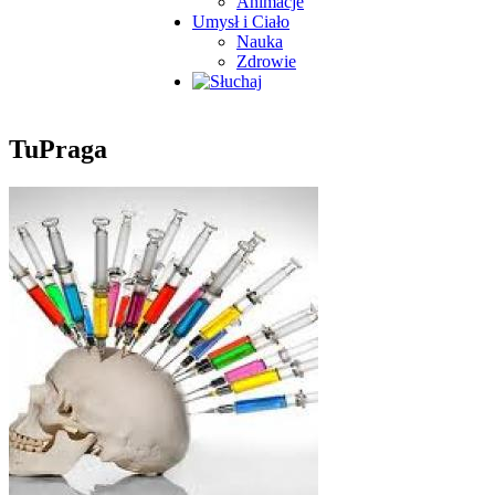
Animacje
Umysł i Ciało
Nauka
Zdrowie
TuPraga