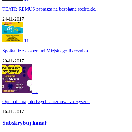
TEATR REMUS zaprasza na bezpłatne spektakle...
24-11-2017
11
Spotkanie z ekspertami Miejskiego Rzecznika...
20-11-2017
12
Opera dla najmłodszych - rozmowa z reżyserką
16-11-2017
Subskrybuj kanał