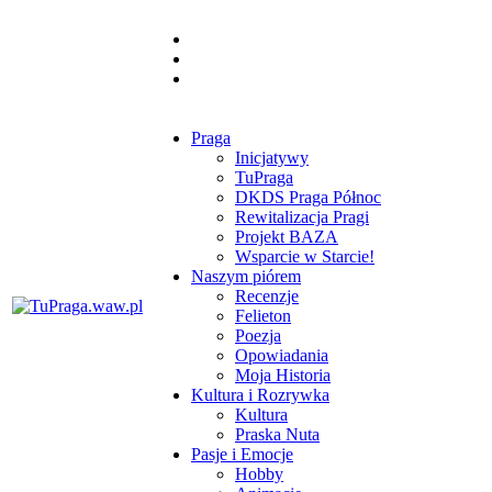
Praga
Inicjatywy
TuPraga
DKDS Praga Północ
Rewitalizacja Pragi
Projekt BAZA
Wsparcie w Starcie!
Naszym piórem
Recenzje
Felieton
Poezja
Opowiadania
Moja Historia
Kultura i Rozrywka
Kultura
Praska Nuta
Pasje i Emocje
Hobby