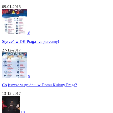
09-01-2018
8
Styczeń w DK Praga - zapraszamy!
27-12-2017
9
Co jeszcze w grudniu w Domu Kultury Praga?
13-12-2017
10