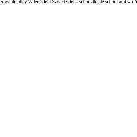
krzyżowanie ulicy Wileńskiej i Szwedzkiej – schodziło się schodkami w d