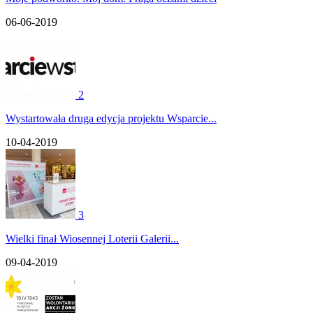
06-06-2019
2
Wystartowała druga edycja projektu Wsparcie...
10-04-2019
3
Wielki finał Wiosennej Loterii Galerii...
09-04-2019