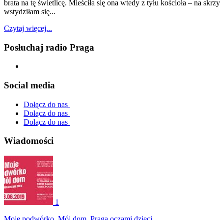
brata na tę świetlicę. Mieściła się ona wtedy z tyłu kościoła – na s
wstydziłam się...
Czytaj więcej...
Posłuchaj radio Praga
Social media
Dołącz do nas
Dołącz do nas
Dołącz do nas
Wiadomości
1
Moje podwórko. Mój dom. Praga oczami dzieci