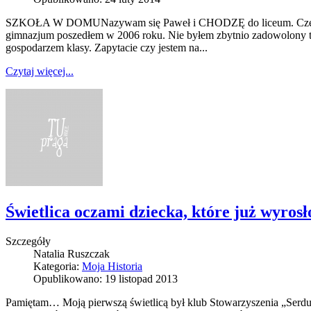
SZKOŁA W DOMUNazywam się Paweł i CHODZĘ do liceum. Czemu słow
gimnazjum poszedłem w 2006 roku. Nie byłem zbytnio zadowolony trafi
gospodarzem klasy. Zapytacie czy jestem na...
Czytaj więcej...
Świetlica oczami dziecka, które już wyrosł
Szczegóły
Natalia Ruszczak
Kategoria:
Moja Historia
Opublikowano: 19 listopad 2013
Pamiętam… Moją pierwszą świetlicą był klub Stowarzyszenia „Serdu