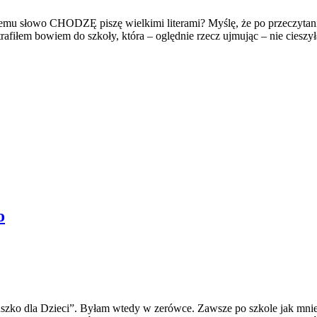
o CHODZĘ piszę wielkimi literami? Myślę, że po przeczytaniu teg
łem bowiem do szkoły, która – oględnie rzecz ujmując – nie cieszyła 
o
szko dla Dzieci”. Byłam wtedy w zerówce. Zawsze po szkole jak mnie