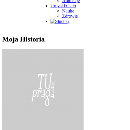
Animacje
Umysł i Ciało
Nauka
Zdrowie
Moja Historia