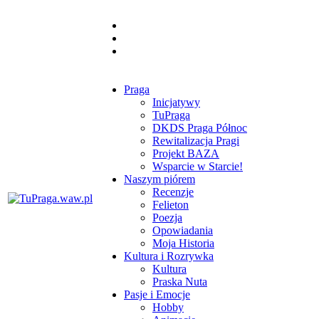
Praga
Inicjatywy
TuPraga
DKDS Praga Północ
Rewitalizacja Pragi
Projekt BAZA
Wsparcie w Starcie!
Naszym piórem
Recenzje
Felieton
Poezja
Opowiadania
Moja Historia
Kultura i Rozrywka
Kultura
Praska Nuta
Pasje i Emocje
Hobby