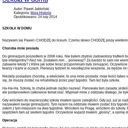
Autor: Paweł Jabłoński
Kategoria:
Moja Historia
Opublikowano: 24 luty 2014
SZKOŁA W DOMU
Nazywam się Paweł i CHODZĘ do liceum. Czemu słowo CHODZĘ piszę wielkimi liter
Choroba mnie posiada
Do gimnazjum poszedłem w 2006 roku. Nie byłem zbytnio zadowolony trafiłem bowi
tyle inteligentny? Ależ nie. Zostałem nim ... ponieważ? Za bardzo to sam nie wi
zabawne teksty? ( Które jak sobie teraz przypominam były żenujące). Oczywiście w
twarzy i łzami w oczach. Pierwszy tydzień to nieodłączne wrażenie, że będzie mi w
Niestety posiadam chorobę, a właściwie, to ona mnie posiada: moje kości łatwo 
się, że muszę zostać na rehabilitacji przez pięć tygodni. Tam też była szkoła.
Ha-Ha-Ha. Szkołą, to chyba jednak ciężko nazwać. Panowała tam zasada: jesteś bi
ale postanowiłem całkowicie temat olać. Wypisali mnie z oddziału dlatego, że było
Gdy wróciłem do macierzystej szkoły miałem spore zaległości. Gdy już, już je n
nazywałem swoje gimnazjum). Tym razem na oddziale miałem zostać trzy tygodnie. A
zatem z tym miejscem na dwa tygodnie. Wróciłem na Pragę, wróciłem do szkoły. P
spędziłem tam aż siedem tygodni. Oczywiście wyjazd miałem „głośny", a opinię d
Operacja