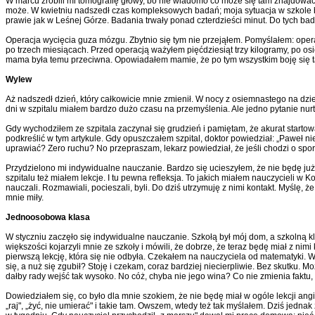
W marcu zrobili mi tomografię głowy, bo nie wiadomo co może się tam znajdować p
może. W kwietniu nadszedł czas kompleksowych badań; moja sytuacja w szkole by
prawie jak w Leśnej Górze. Badania trwały ponad czterdzieści minut. Do tych bad
Operacja wycięcia guza mózgu. Zbytnio się tym nie przejąłem. Pomyślałem: opera
po trzech miesiącach. Przed operacją ważyłem pięćdziesiąt trzy kilogramy, po osi
mama była temu przeciwna. Opowiadałem mamie, że po tym wszystkim boję się t
Wylew
Aż nadszedł dzień, który całkowicie mnie zmienił. W nocy z osiemnastego na dzie
dni w szpitalu miałem bardzo dużo czasu na przemyślenia. Ale jedno pytanie nu
Gdy wychodziłem ze szpitala zaczynał się grudzień i pamiętam, że akurat start
podkreślić w tym artykule. Gdy opuszczałem szpital, doktor powiedział: „Paweł n
uprawiać? Zero ruchu? No przepraszam, lekarz powiedział, że jeśli chodzi o sport
Przydzielono mi indywidualne nauczanie. Bardzo się ucieszyłem, że nie będę już m
szpitalu też miałem lekcje. I tu pewna refleksja. To jakich miałem nauczycieli w K
nauczali. Rozmawiali, pocieszali, byli. Do dziś utrzymuję z nimi kontakt. Myślę
mnie miły.
Jednoosobowa klasa
W styczniu zaczęło się indywidualne nauczanie. Szkołą był mój dom, a szkolną k
większości kojarzyli mnie ze szkoły i mówili, że dobrze, że teraz będę miał z n
pierwszą lekcję, która się nie odbyła. Czekałem na nauczyciela od matematyki. W
się, a nuż się zgubił? Stoję i czekam, coraz bardziej niecierpliwie. Bez skutku. 
dałby rady wejść tak wysoko. No cóż, chyba nie jego wina? Co nie zmienia faktu, ż
Dowiedziałem się, co było dla mnie szokiem, że nie będę miał w ogóle lekcji angi
„raj", „żyć, nie umierać" i takie tam. Owszem, wtedy też tak myślałem. Dziś jedn