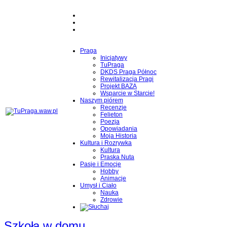
Praga
Inicjatywy
TuPraga
DKDS Praga Północ
Rewitalizacja Pragi
Projekt BAZA
Wsparcie w Starcie!
Naszym piórem
Recenzje
Felieton
Poezja
Opowiadania
Moja Historia
Kultura i Rozrywka
Kultura
Praska Nuta
Pasje i Emocje
Hobby
Animacje
Umysł i Ciało
Nauka
Zdrowie
Szkoła w domu