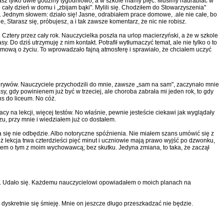
masz tylko dwie godziny tygodniowo, a w szkole mamy pięć. Musimy nadrabiać w
 cały dzień w domu i „zbijam bąki". Mylili się. Chodziłem do Stowarzyszenia"
e. Jednym słowem: działo się! Jasne, odrabiałem prace domowe, .ale nie całe, bo
, Starasz się, próbujesz, a i tak zawsze komentarz, że nic nie robisz.
. Cztery przez cały rok. Nauczycielka poszła na urlop macierzyński, a że w szkole
asy. Do dziś utrzymuję z nim kontakt. Potrafił wytłumaczyć temat, ale nie tylko o to
ową o życiu. To wprowadzało fajną atmosferę i sprawiało, że chciałem uczyć
, zgrywów. Nauczyciele przychodzili do mnie, zawsze „sam na sam", zaczynało mnie
asy, gdy powinienem już być w trzeciej, ale choroba zabrała mi jeden rok, to gdy
s do liceum. No cóż.
acy na lekcji, więcej testów. No właśnie, pewnie jesteście ciekawi jak wyglądały
u, przy mnie i wiedziałem już co dostałem.
cja się nie odbędzie. Albo notoryczne spóźnienia. Nie miałem szans umówić się z
ież lekcja trwa czterdzieści pięć minut i uczniowie mają prawo wyjść po dzwonku,
em o tym z moim wychowawcą; bez skutku. Jedyna zmiana, to taka, że zaczął
dia. Udało się. Każdemu nauczycielowi opowiadałem o moich planach na
 dyskretnie się śmieję. Mnie on jeszcze długo przeszkadzać nie będzie.