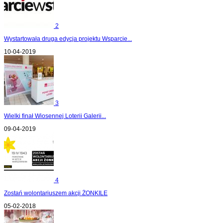
2
Wystartowała druga edycja projektu Wsparcie...
10-04-2019
3
Wielki finał Wiosennej Loterii Galerii...
09-04-2019
4
Zostań wolontariuszem akcji ŻONKILE
05-02-2018