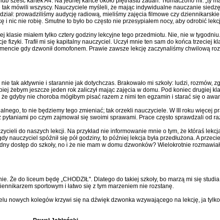
lub sześć kartek A4. Na jednej kartce około piętnastu zadań. Tłumaczono mi: „ty 
e tak mówili wszyscy. Nauczyciele myśleli, że mając indywidualne nauczanie siedzę
 udział: prowadziliśmy audycję radiową, mieliśmy zajęcia filmowe czy dziennikarski
i nic nie robię. Smutne to było bo często nie przesypiałem nocy, aby odrobić lekcje
j klasie miałem tylko cztery godziny lekcyjne tego przedmiotu. Nie, nie w tygodniu
je fizyki. Trafił mi się kapitalny nauczyciel. Uczył mnie ten sam do końca trzeciej kl
omencie gdy dzwonił domofonem. Prawie zawsze lekcję zaczynaliśmy chwilową rozm
uż nie tak aktywnie i starannie jak dotychczas. Brakowało mi szkoły: ludzi, rozmów
lepiej żebym jeszcze jeden rok zaliczył mając zajęcia w domu. Pod koniec drugiej kl
 że gdyby nie choroba mógłbym pisać razem z nimi ten egzamin i starać się o awan
lnego, to nie będziemy tego zmieniać; tak orzekli nauczyciele. W III roku więcej pr
z pytaniami po czym zajmował się swoimi sprawami. Prace często sprawdzali od raz
czycieli do naszych lekcji. Na przykład nie informowanie mnie o tym, że któraś lek
dy nauczyciel spóźnił się pół godziny, to później lekcja była przedłużona. A przec
dny dostęp do szkoły, no i że nie mam w domu dzwonków? Wielokrotnie rozmawiał
lnie. Że do liceum będę „CHODZIŁ". Dlatego do takiej szkoły, bo marzą mi się stu
ziennikarzem sportowym i łatwo się z tym marzeniem nie rozstanę.
ielu nowych kolegów krzywi się na dźwięk dzwonka wzywającego na lekcję, ja tylko