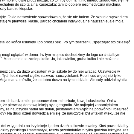
że w mojej głowie prócz mózgu, co to niby go mam, nic innego znajdować się nie
jechałem do szpitala na Kasprzaka; tam to dopiero jest medyczna machina,
szły bardzo kiepsko.
wyjdę. Takie nastawienie spowodowało, że się nie bałem. Ze szpitala wyszedłem
zostaję w pierwszej klasie. Bardzo chciałem indywidualne nauczanie, ale moja
ał do końca usunięty i po prostu pękł. Po tym zdarzeniu, spędzając sto dziesięć
dę mógł oglądać w domu. I w tym miejscu dochodzimy do tego co chciałbym
. Mocno mnie to zaniepokoiło. Ja, taka wielka, gruba kulka i nie może nic
ziesz cały. Za dużo widziałem w tej szkole by do niej wracać. Oczywiście w
a. Tych ludzi nawet ciężko nazwać nauczycielami. Robili coś więcej niż tylko
 Moja mama mówiła, że to dobra dusza na tym oddziale. Ale cały oddział był dla
łem ich bardzo miło: proponowałem im herbatę, kawę i ciasteczka. Oni w
am, że pierwszą domową lekcją była geografia. Ale najlepiej zapamiętałem
ny, że nauczyciel nadal nie dotarł, postanowiłem wyjść na podwórko i rozejrzeć
indy? Na drugi dzień dowiedziałem się, że nauczyciel był w takim wieku, że nie
dni w tygodniu po trzy lekcje i jeden dzień całkowicie wolny. Ktoś powiedziałby:
dziny polskiego i matematyki, reszta przedmiotów to tylko godzina lekcyjna, raz