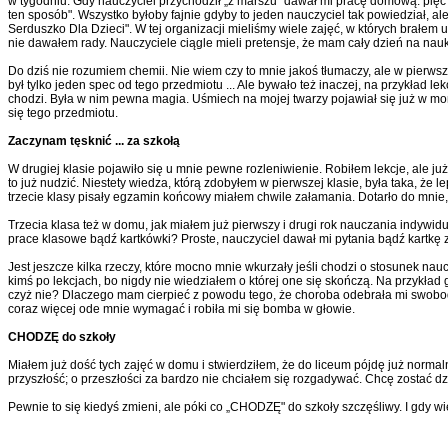
w tygodniu. Gdy nauczyciel przychodził „z marszu" dawał mi pracę domową: pięć 
ten sposób". Wszystko byłoby fajnie gdyby to jeden nauczyciel tak powiedział, al
Serduszko Dla Dzieci". W tej organizacji mieliśmy wiele zajęć, w których brałem
nie dawałem rady. Nauczyciele ciągle mieli pretensje, że mam cały dzień na naukę 
Do dziś nie rozumiem chemii. Nie wiem czy to mnie jakoś tłumaczy, ale w pierwsze
był tylko jeden spec od tego przedmiotu ... Ale bywało też inaczej, na przykład lekc
chodzi. Była w nim pewna magia. Uśmiech na mojej twarzy pojawiał się już w m
się tego przedmiotu.
Zaczynam tęsknić ... za szkołą
W drugiej klasie pojawiło się u mnie pewne rozleniwienie. Robiłem lekcje, ale j
to już nudzić. Niestety wiedza, którą zdobyłem w pierwszej klasie, była taka, że 
trzecie klasy pisały egzamin końcowy miałem chwile załamania. Dotarło do mnie,
Trzecia klasa też w domu, jak miałem już pierwszy i drugi rok nauczania indywidua
prace klasowe bądź kartkówki? Proste, nauczyciel dawał mi pytania bądź kartkę 
Jest jeszcze kilka rzeczy, które mocno mnie wkurzały jeśli chodzi o stosunek nau
kimś po lekcjach, bo nigdy nie wiedziałem o której one się skończą. Na przykład g
czyż nie? Dlaczego mam cierpieć z powodu tego, że choroba odebrała mi swobo
coraz więcej ode mnie wymagać i robiła mi się bomba w głowie.
CHODZĘ do szkoły
Miałem już dość tych zajęć w domu i stwierdziłem, że do liceum pójdę już norma
przyszłość; o przeszłości za bardzo nie chciałem się rozgadywać. Chcę zostać d
Pewnie to się kiedyś zmieni, ale póki co „CHODZĘ" do szkoły szczęśliwy. I gdy w