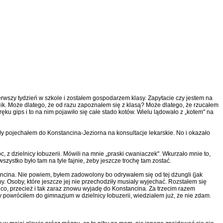
erwszy tydzień w szkole i zostałem gospodarzem klasy. Zapytacie czy jestem na
wnik. Może dlatego, że od razu zapoznałem się z klasą? Może dlatego, że rzucałem
ęku gips i to na nim pojawiło się całe stado kotów. Wielu lądowało z „kotem" na
ły pojechałem do Konstancina-Jeziorna na konsultacje lekarskie. No i okazało
 z dzielnicy łobuzerii. Mówili na mnie „praski cwaniaczek". Wkurzało mnie to,
szystko było tam na tyle fajnie, żeby jeszcze trochę tam zostać.
ancina. Nie powiem, byłem zadowolony bo odrywałem się od tej dżungli (jak
y. Osoby, które jeszcze jej nie przechodziły musiały wyjechać. Rozstałem się
co, przecież i tak zaraz znowu wyjadę do Konstancina. Za trzecim razem
 powróciłem do gimnazjum w dzielnicy łobuzerii, wiedziałem już, że nie zdam.