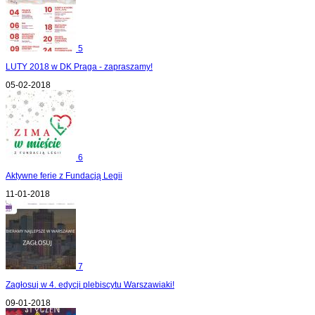
5
LUTY 2018 w DK Praga - zapraszamy!
05-02-2018
6
Aktywne ferie z Fundacją Legii
11-01-2018
7
Zagłosuj w 4. edycji plebiscytu Warszawiaki!
09-01-2018