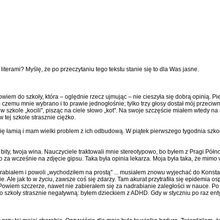
ami? Myślę, że po przeczytaniu tego tekstu stanie się to dla Was jasne.
em do szkoły, która – oględnie rzecz ujmując – nie cieszyła się dobrą opinią. Pi
em czemu mnie wybrano i to prawie jednogłośnie; tylko trzy głosy dostał mój przeci
 szkole „kocili", pisząc na ciele słowo „kot". Na swoje szczęście miałem wtedy na r
 tej szkole strasznie ciężko.
się łamią i mam wielki problem z ich odbudową. W piątek pierwszego tygodnia szko
ty, twoja wina. Nauczyciele traktowali mnie stereotypowo, bo byłem z Pragi Północ,
 za wcześnie na zdjęcie gipsu. Taka była opinia lekarza. Moja była taka, że mimo w
adrabiałem i powoli „wychodziłem na prostą" ... musiałem znowu wyjechać do Konst
le jak to w życiu, zawsze coś się zdarzy. Tam akurat przytrafiła się epidemia osp
owiem szczerze, nawet nie zabierałem się za nadrabianie zaległości w nauce. Po 
o szkoły strasznie negatywną: byłem dzieckiem z ADHD. Gdy w styczniu po raz enty