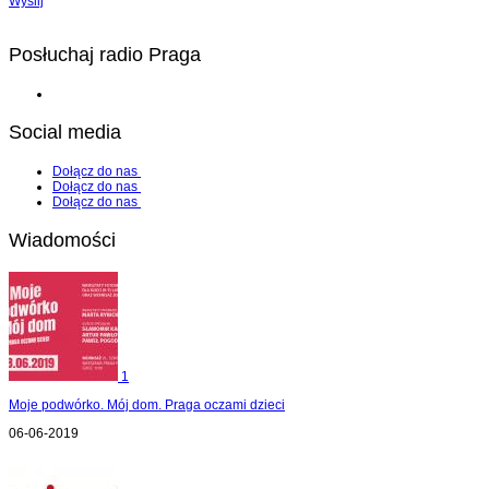
Wyślij
Posłuchaj radio Praga
Social media
Dołącz do nas
Dołącz do nas
Dołącz do nas
Wiadomości
1
Moje podwórko. Mój dom. Praga oczami dzieci
06-06-2019