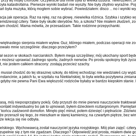
rzy tej mojej chorobie. Oczywiście dla mnie była to wielka bzdura. Twierdziłem, 
ła katastrofalna. Pierwsze wyniki badań nie wyszły. Nie były zbytnio wyraźne. Po
ań była muzyka, którą mogłem sobie wybrać. Powiedziałem: disco ... no i wyniki wy
cja jak operacja. Raz na rękę, raz na głowę, niewielka różnica. Szybka i szybko 
emdziesiąt cztery. Takie były skutki sterydów. No, a szkoła? Nie miałem złudzeń, 
am chodzić. Mama mówiła, że przesadzam. Takie rodzinne przepychanki.
więtnastego sierpnia miałem wylew. Guz, którego miałem, podczas operacji nie zost
rtowało mnie szczególnie: dlaczego przeżyłem?
ował sezon w skokach narciarskich. Byłem mega szczęśliwy; mój ukochany sport bę
ie możesz uprawiać żadnego sportu, żadnych nerwów. Po prostu spokojny tryb życia"
, nie jestem całkiem stracony: zostają przecież szachy.
usiał chodzić do tej strasznej szkoły, do której wchodząc nie wiedziałeś czy wyjd
onstancinie, a jakich tu, w szpitalu na Niekłańskiej, to była wielka pozytywna zmian
, że gdyby nie pewna Pani Ewa większość rodziców byłaby w bardzo kiepskim stanie.
lasą, mój nieposprzątany pokój. Gdy przyszli do mnie pierwsi nauczyciele traktowa
imi kontakt indywidualny bo jak to ujmowali, byłem dzieckiem roztargnionym. Pamięt
 końcu zadzwonił domofon. Minęło pięć minut, potem dziesięć i piętnaście. Zdziwio
Może przeraził się tego, że mieszkam w starej kamienicy, na czwartym piętrze, bez w
e lekcja się nie odbyła.
elskiego. Wychowawcą został nauczyciel języka rosyjskiego. Mój plan zajęć: cztery 
ak zupełnie się z tym nie zgadzam. Dlaczego? Odpowiedź jest prosta, miałem dwie go