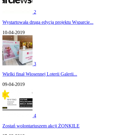
2
Wystartowała druga edycja projektu Wsparcie...
10-04-2019
3
Wielki finał Wiosennej Loterii Galerii...
09-04-2019
4
Zostań wolontariuszem akcji ŻONKILE