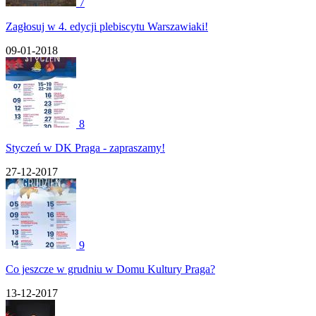
7
Zagłosuj w 4. edycji plebiscytu Warszawiaki!
09-01-2018
8
Styczeń w DK Praga - zapraszamy!
27-12-2017
9
Co jeszcze w grudniu w Domu Kultury Praga?
13-12-2017