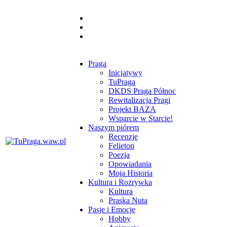
Praga
Inicjatywy
TuPraga
DKDS Praga Północ
Rewitalizacja Pragi
Projekt BAZA
Wsparcie w Starcie!
Naszym piórem
Recenzje
Felieton
Poezja
Opowiadania
Moja Historia
Kultura i Rozrywka
Kultura
Praska Nuta
Pasje i Emocje
Hobby