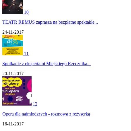
10
TEATR REMUS zaprasza na bezpłatne spektakle...
24-11-2017
11
Spotkanie z ekspertami Miejskiego Rzecznika...
20-11-2017
12
Opera dla najmłodszych - rozmowa z reżyserką
16-11-2017