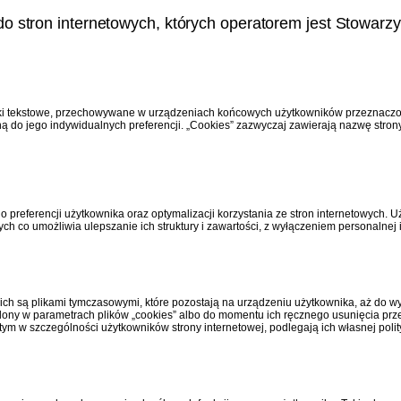
ę do stron internetowych, których operatorem jest Stowar
liki tekstowe, przechowywane w urządzeniach końcowych użytkowników przeznaczone
ą do jego indywidualnych preferencji. „Cookies” zazwyczaj zawierają nazwę stron
do preferencji użytkownika oraz optymalizacji korzystania ze stron internetowych
h co umożliwia ulepszanie ich struktury i zawartości, z wyłączeniem personalnej i
 nich są plikami tymczasowymi, które pozostają na urządzeniu użytkownika, aż do 
reślony w parametrach plików „cookies” albo do momentu ich ręcznego usunięcia prz
 tym w szczególności użytkowników strony internetowej, podlegają ich własnej polit