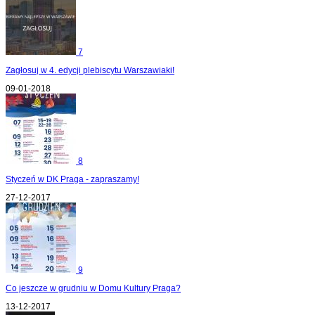
7
Zagłosuj w 4. edycji plebiscytu Warszawiaki!
09-01-2018
8
Styczeń w DK Praga - zapraszamy!
27-12-2017
9
Co jeszcze w grudniu w Domu Kultury Praga?
13-12-2017