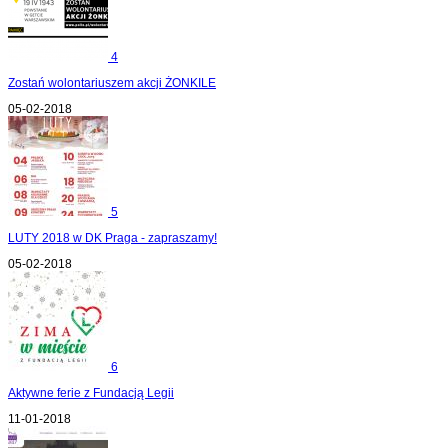
4
Zostań wolontariuszem akcji ŻONKILE
05-02-2018
5
LUTY 2018 w DK Praga - zapraszamy!
05-02-2018
6
Aktywne ferie z Fundacją Legii
11-01-2018