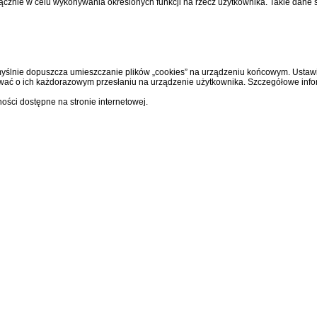
cznie w celu wykonywania określonych funkcji na rzecz użytkownika. Takie dane
ślnie dopuszcza umieszczanie plików „cookies” na urządzeniu końcowym. Ustawi
ować o ich każdorazowym przesłaniu na urządzenie użytkownika. Szczegółowe info
ości dostępne na stronie internetowej.