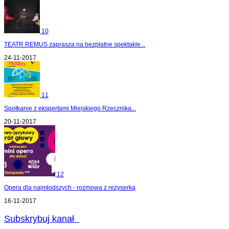
10
TEATR REMUS zaprasza na bezpłatne spektakle...
24-11-2017
11
Spotkanie z ekspertami Miejskiego Rzecznika...
20-11-2017
12
Opera dla najmłodszych - rozmowa z reżyserką
16-11-2017
Subskrybuj kanał