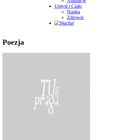
Animacje
Umysł i Ciało
Nauka
Zdrowie
Poezja