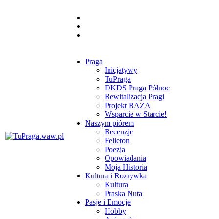
Praga
Inicjatywy
TuPraga
DKDS Praga Północ
Rewitalizacja Pragi
Projekt BAZA
Wsparcie w Starcie!
Naszym piórem
Recenzje
Felieton
Poezja
Opowiadania
Moja Historia
Kultura i Rozrywka
Kultura
Praska Nuta
Pasje i Emocje
Hobby