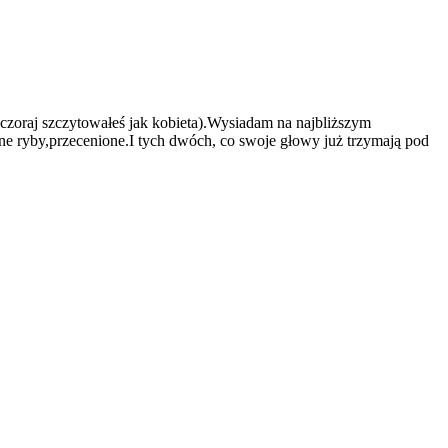
czoraj szczytowałeś jak kobieta).Wysiadam na najbliższym
e ryby,przecenione.I tych dwóch, co swoje głowy już trzymają pod