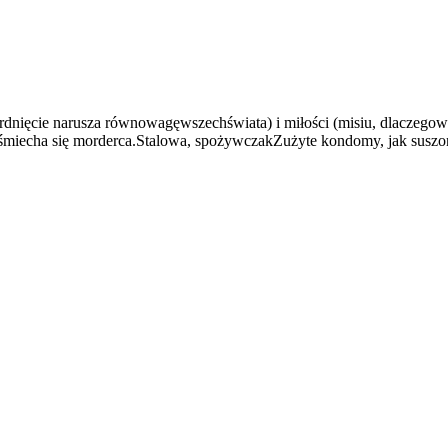
erdnięcie narusza równowagęwszechświata) i miłości (misiu, dlaczegow
uśmiecha się morderca.Stalowa, spożywczakZużyte kondomy, jak suszon