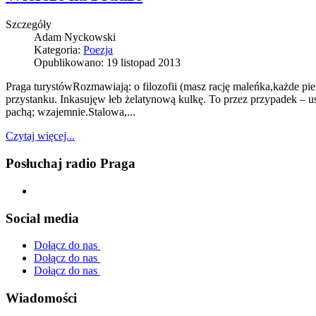
Szczegóły
Adam Nyckowski
Kategoria:
Poezja
Opublikowano: 19 listopad 2013
Praga turystówRozmawiają: o filozofii (masz rację maleńka,każde pi
przystanku. Inkasujęw łeb żelatynową kulkę. To przez przypadek – 
pachą; wzajemnie.Stalowa,...
Czytaj więcej...
Posłuchaj radio Praga
Social media
Dołącz do nas
Dołącz do nas
Dołącz do nas
Wiadomości