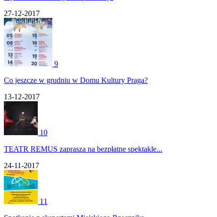
27-12-2017
9
Co jeszcze w grudniu w Domu Kultury Praga?
13-12-2017
10
TEATR REMUS zaprasza na bezpłatne spektakle...
24-11-2017
11