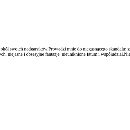
okół swoich nadgarstków.Prowadzi mnie do niegasnącego skandalu: szc
, niejasne i obsesyjne fantazje, nieuniknione fatum i współudział.N