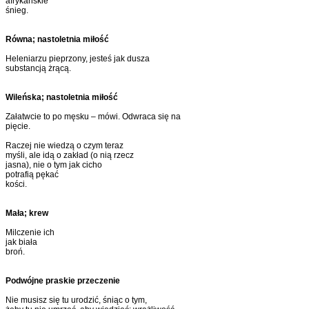
afrykańskie
śnieg.
Równa; nastoletnia miłość
Heleniarzu pieprzony, jesteś jak dusza
substancją żrącą.
Wileńska; nastoletnia miłość
Załatwcie to po męsku – mówi. Odwraca się na
pięcie.
Raczej nie wiedzą o czym teraz
myśli, ale idą o zakład (o nią rzecz
jasna), nie o tym jak cicho
potrafią pękać
kości.
Mała; krew
Milczenie ich
jak biała
broń.
Podwójne praskie przeczenie
Nie musisz się tu urodzić, śniąc o tym,