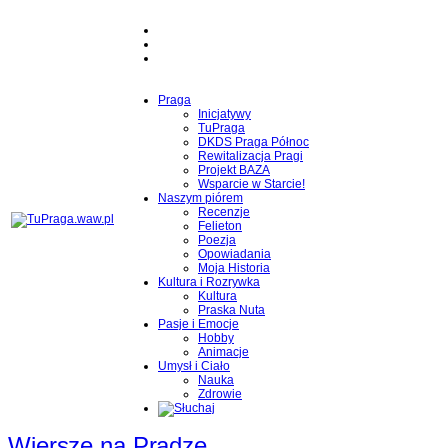
Praga
Inicjatywy
TuPraga
DKDS Praga Północ
Rewitalizacja Pragi
Projekt BAZA
Wsparcie w Starcie!
Naszym piórem
Recenzje
Felieton
Poezja
Opowiadania
Moja Historia
Kultura i Rozrywka
Kultura
Praska Nuta
Pasje i Emocje
Hobby
Animacje
Umysł i Ciało
Nauka
Zdrowie
Wiersze na Pradze