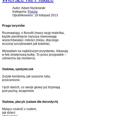
Autor: Adam Nyckowski
Kategoria:
Poezja
Opublikowano: 19 listopad 2013
Praga turystów
Rozmawiają: o filozofii (masz rację maleńka,
każde pierdnięcie narusza równowagę
wszechświata) i miłości (misiu, dlaczego
wczoraj szczytowałeś jak kobieta).
Wysiadam na najbliższym przystanku. Inkasuję
w łeb żelatynową kulkę. To przez przypadek –
uśmiecha się morderca.
Stalowa, spożywczak
Zużyte kondomy, jak suszone ryby,
przecenione.
I tych dwóch, co swoje głowy już trzymają
pod pachą; wzajemnie.
Stalowa, placyk (zabaw dla dorosłych)
Mylący czułość z cudem,
jak dzieci