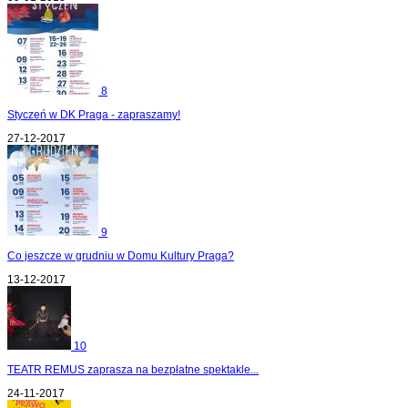
8
Styczeń w DK Praga - zapraszamy!
27-12-2017
9
Co jeszcze w grudniu w Domu Kultury Praga?
13-12-2017
10
TEATR REMUS zaprasza na bezpłatne spektakle...
24-11-2017