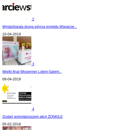
2
Wystartowała druga edycja projektu Wsparcie...
10-04-2019
3
Wielki finał Wiosennej Loterii Galerii...
09-04-2019
4
Zostań wolontariuszem akcji ŻONKILE
05-02-2018