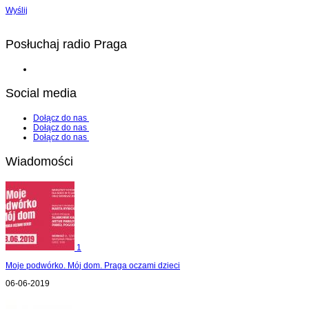
Wyślij
Posłuchaj radio Praga
Social media
Dołącz do nas
Dołącz do nas
Dołącz do nas
Wiadomości
1
Moje podwórko. Mój dom. Praga oczami dzieci
06-06-2019