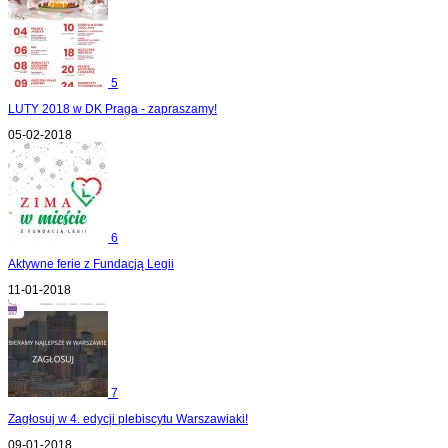
5
LUTY 2018 w DK Praga - zapraszamy!
05-02-2018
6
Aktywne ferie z Fundacją Legii
11-01-2018
7
Zagłosuj w 4. edycji plebiscytu Warszawiaki!
09-01-2018