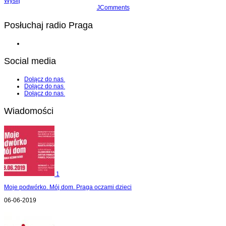
Wyślij
JComments
Posłuchaj radio Praga
Social media
Dołącz do nas
Dołącz do nas
Dołącz do nas
Wiadomości
1
Moje podwórko. Mój dom. Praga oczami dzieci
06-06-2019