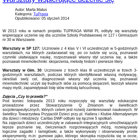
Autor: Marta Matus
Kategoria:
TuPraga
Opublikowano: 05 styczeń 2014
W 2013 roku w ramach projektu TUPRAGA WAW PL odbyły się warsztaty
wspierające uczenie się dla uczniów Szkoły Podstawowej nr 127 i Gimnazjum
nr 30 w Warszawie.
Warsztaty w SP 127:
Uczniowie z 4 klas V i VI uczestniczyli w 5-godzinnych
warsztatach, na których zastanawiali się, po co ludzie się uczą, poznawali
czynniki ułatwiające naukę, rozpoznawali własny styl uczenia się, a także
poznawali mnemotechniki: skojarzenia, metodę historii i pierwsze litery.
Warsztaty w Gim. 30
: Uczniowie z trzech klas III uczestniczyli w trzech 3-
godzinnych warsztatach, podczas których identyfikowali własną motywację,
określali swój cel, diagnozowali własny styl uczenia się, poznawali
mnemotechniki: uczyli się trudnych słów za pomocą skojarzeń, tworzyli własne
mapy myśli, zapamiętywali listę słów metodą łańcuchową.
Zajęcia „Czy to prawda?”
Pod koniec listopada 2013 roku rozpoczęły się warsztaty edukacyjne
prowadzone przez Stowarzyszenie Q Zmianom w świetlicach
socjoterapeutycznych, których celem jest rozwój zainteresowań naukowych. W
świetlicy Towarzystwa Przyjaciół Dzieci przy pl. Hallera i Klubie Alternatywnym
dla dzieci i młodzieży Caritas DWP odbyło się łącznie 5 spotkań.
Na zajęciach dzieci uczestniczyły w zabawach integracyjnych umożliwiających
lepsze poznanie się, ćwiczeniach rozgrzewających mózg, rozwiązywały
logiczne zagadki i łamigłówki, a także wykonywały i obserwowały proste
eksperymenty, m.in: gumowe jajko, którego skorupka rozpuściła się w occie,