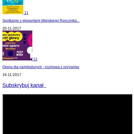
11
Spotkanie z ekspertami Miejskiego Rzecznika...
20-11-2017
12
Opera dla najmłodszych - rozmowa z reżyserką
16-11-2017
Subskrybuj kanał