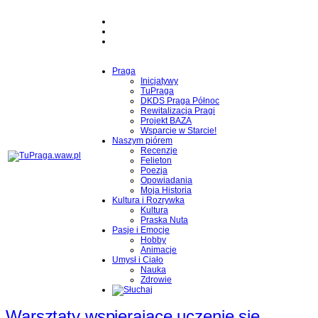
Praga
Inicjatywy
TuPraga
DKDS Praga Północ
Rewitalizacja Pragi
Projekt BAZA
Wsparcie w Starcie!
Naszym piórem
Recenzje
Felieton
Poezja
Opowiadania
Moja Historia
Kultura i Rozrywka
Kultura
Praska Nuta
Pasje i Emocje
Hobby
Animacje
Umysł i Ciało
Nauka
Zdrowie
Warsztaty wspierające uczenie się