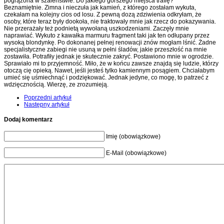
pogrążona w szaleństwie. Do jakiego gorszego miejsca trafię?
Beznamiętnie. Zimna i nieczuła jak kamień, z którego zostałam wykuta,
czekałam na kolejny cios od losu. Z pewną dozą zdziwienia odkryłam, że
osoby, które teraz były dookoła, nie traktowały mnie jak rzecz do pokazywania.
Nie przerażały też podnietą wywołaną uszkodzeniami. Zaczęły mnie
naprawiać. Wykuto z kawałka marmuru fragment taki jak ten odłupany przez
wysoką blondynkę. Po dokonanej pełnej renowacji znów mogłam lśnić. Żadne
specjalistyczne zabiegi nie usuną w pełni śladów, jakie przeszłość na mnie
zostawiła. Potrafiły jednak je skutecznie zakryć. Postawiono mnie w ogrodzie.
Sprawiało mi to przyjemność. Miło, że w końcu zawsze znajdą się ludzie, którzy
otoczą cię opieką. Nawet, jeśli jesteś tylko kamiennym posągiem. Chciałabym
umieć się uśmiechnąć i podziękować. Jednak jedyne, co mogę, to patrzeć z
wdzięcznością. Wierzę, ze zrozumieją.
Poprzedni artykuł
Następny artykuł
Dodaj komentarz
Imię (obowiązkowe)
E-Mail (obowiązkowe)