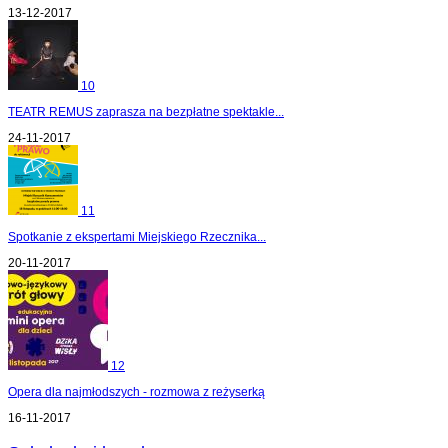
13-12-2017
10
TEATR REMUS zaprasza na bezpłatne spektakle...
24-11-2017
11
Spotkanie z ekspertami Miejskiego Rzecznika...
20-11-2017
12
Opera dla najmłodszych - rozmowa z reżyserką
16-11-2017