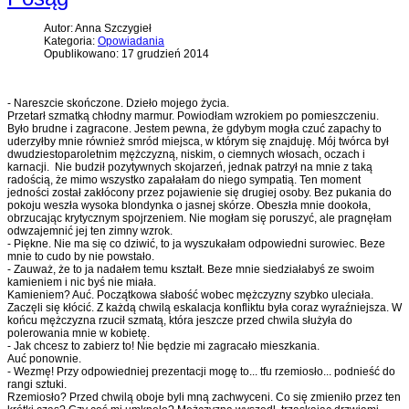
Autor: Anna Szczygieł
Kategoria:
Opowiadania
Opublikowano: 17 grudzień 2014
- Nareszcie skończone. Dzieło mojego życia.
Przetarł szmatką chłodny marmur. Powiodłam wzrokiem po pomieszczeniu.
Było brudne i zagracone. Jestem pewna, że gdybym mogła czuć zapachy to
uderzyłby mnie również smród miejsca, w którym się znajduję. Mój twórca był
dwudziestoparoletnim mężczyzną, niskim, o ciemnych włosach, oczach i
karnacji. Nie budził pozytywnych skojarzeń, jednak patrzył na mnie z taką
radością, że mimo wszystko zapałałam do niego sympatią. Ten moment
jedności został zakłócony przez pojawienie się drugiej osoby. Bez pukania do
pokoju weszła wysoka blondynka o jasnej skórze. Obeszła mnie dookoła,
obrzucając krytycznym spojrzeniem. Nie mogłam się poruszyć, ale pragnęłam
odwzajemnić jej ten zimny wzrok.
- Piękne. Nie ma się co dziwić, to ja wyszukałam odpowiedni surowiec. Beze
mnie to cudo by nie powstało.
- Zauważ, że to ja nadałem temu kształt. Beze mnie siedziałabyś ze swoim
kamieniem i nic byś nie miała.
Kamieniem? Auć. Początkowa słabość wobec mężczyzny szybko uleciała.
Zaczęli się kłócić. Z każdą chwilą eskalacja konfliktu była coraz wyraźniejsza. W
końcu mężczyzna rzucił szmatą, która jeszcze przed chwila służyła do
polerowania mnie w kobietę.
- Jak chcesz to zabierz to! Nie będzie mi zagracało mieszkania.
Auć ponownie.
- Wezmę! Przy odpowiedniej prezentacji mogę to... tfu rzemiosło... podnieść do
rangi sztuki.
Rzemiosło? Przed chwilą oboje byli mną zachwyceni. Co się zmieniło przez ten