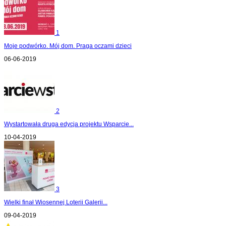
1
Moje podwórko. Mój dom. Praga oczami dzieci
06-06-2019
2
Wystartowała druga edycja projektu Wsparcie...
10-04-2019
3
Wielki finał Wiosennej Loterii Galerii...
09-04-2019