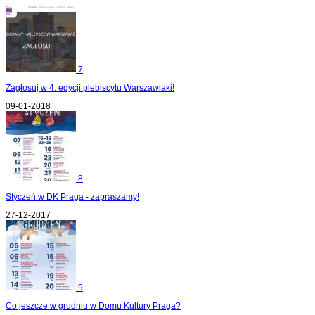
7
Zagłosuj w 4. edycji plebiscytu Warszawiaki!
09-01-2018
8
Styczeń w DK Praga - zapraszamy!
27-12-2017
9
Co jeszcze w grudniu w Domu Kultury Praga?