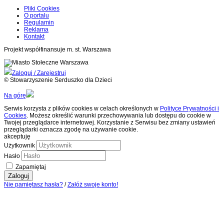
Pliki Cookies
O portalu
Regulamin
Reklama
Kontakt
Projekt współfinansuje m. st. Warszawa
Zaloguj / Zarejestruj
© Stowarzyszenie Serduszko dla Dzieci
Na górę
Serwis korzysta z plików cookies w celach określonych w
Polityce Prywatności i
Cookies
. Możesz określić warunki przechowywania lub dostępu do cookie w
Twojej przeglądarce internetowej. Korzystanie z Serwisu bez zmiany ustawień
przeglądarki oznacza zgodę na używanie cookie.
akceptuję
Użytkownik
Hasło
Zapamiętaj
Zaloguj
Nie pamiętasz hasła?
/
Załóż swoje konto!