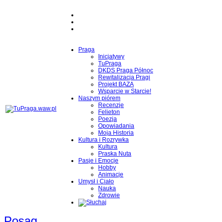
Praga
Inicjatywy
TuPraga
DKDS Praga Północ
Rewitalizacja Pragi
Projekt BAZA
Wsparcie w Starcie!
Naszym piórem
Recenzje
Felieton
Poezja
Opowiadania
Moja Historia
Kultura i Rozrywka
Kultura
Praska Nuta
Pasje i Emocje
Hobby
Animacje
Umysł i Ciało
Nauka
Zdrowie
Posąg