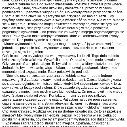
krótki czas? Czy coś mi umknęło? Mężczyzna wyszedł, trzaskając drzwiami.
Kobieta zabrała mnie do swego mieszkania. Postawiła mnie tuż przy wnęce
balkonowej. Stare, drewniane drzwi były nieszczelne, przez co w całym
pomieszczeniu panowała wilgoć i chłód. Do kobiety często przychodzili goście.
Chętnie się mną chwaliła. Mężczyzna nie przyszedł do nas ani razu. Gdy
byłyśmy same ona wyładowywała swoją wściekłość na mnie. Nie wiem, skąd to
się w niej brało. Jednak na mojej powierzchni zaczęły pojawiać się rysy Nie
chciałam dłużej stać przy oknie. Chłód wdzierał się w moje pęknięcia,
pogłębiając dyskomfort. Ona jednak nie zauważyła mojego pogarszającego się
stanu. Pokazywała mnie kolejnym osobom, które z ukontentowaniem kiwały
głowami. Raz padło pytanie o uszkodzenia.
- Marne wykonanie. Starałam się jak mogłam utrzymać ją we wzorowej formie,
jednak ten, pożal się boże, wykonawca musiał uszkodzić to, co z czasem
rozwinęło się w te pęknięcia.
Goście ochoczo przytaknęli na winę wykonawcy i odeszli. Tego dnia kobieta
była szczególnie wściekła. Wywróciła mnie. Odłupał się ode mnie kawałek.
Gdybym potrafiła – płakałabym. To był taki moment, w którym ludzie ronią łzy.
Jednak nie byłam w stanie, więc leżałam, obserwując odłamek, który przed
momentem był częścią mnie. Teraz potoczył się pod stół.
Niewiele później zostałam zabrana od kobiety przez innego młodego
mężczyznę. Był zafascynowany moimi uszkodzeniami. Często błądził rękoma
po siateczce pęknięć i w miejscu, gdzie kiedyś był zapomniany kawałek, teraz
pewnie wciąż leżący pod stołem. Znów zaczęło się zdarzać, że ludzie wyrażali
uznanie dla mnie, mimo mych wszystkich defektów. On postanowił mnie wtedy
ukryć. Stałam z dala od okien. Kontakty z innymi ludźmi początkowo
zmniejszane z czasem zupełnie ustały. Patrzyłam na puste pomieszczenie,
ciągle te same gołe ściany. Byłam obiektem dziwnej i frustrującej fascynacji
osobliwego człowieka. Zaczęło mi się mieszać w moim chłodnym umyśle.
Chciałam krzyczeć. Roztrzaskać się na drobne kawałeczki. Co to za przeklęte
miejsce? Moi twórcy mnie zaniedbali i zepsuli. Poprzednia właścicielka po
prostu mnie skreśliła, gdy nie byłam powodem wystarczająco dużego zachwytu.
Zostałam zabrana z tego strasznego miejsca. Spękana, obtłuczona i