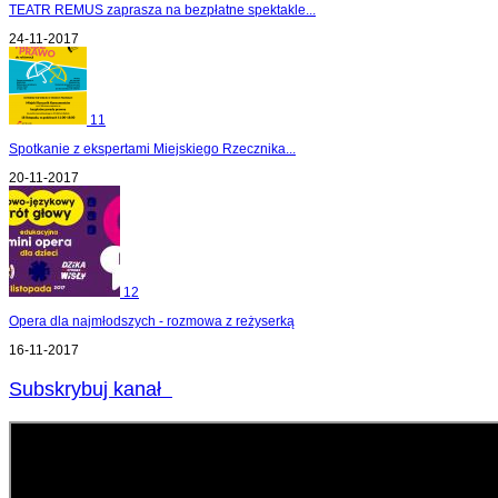
TEATR REMUS zaprasza na bezpłatne spektakle...
24-11-2017
11
Spotkanie z ekspertami Miejskiego Rzecznika...
20-11-2017
12
Opera dla najmłodszych - rozmowa z reżyserką
16-11-2017
Subskrybuj kanał