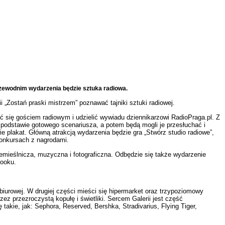
przewodnim wydarzenia będzie sztuka radiowa.
 „Zostań praski mistrzem” poznawać tajniki sztuki radiowej.
 się gościem radiowym i udzielić wywiadu dziennikarzowi RadioPraga.pl. Z
 podstawie gotowego scenariusza, a potem będą mogli je przesłuchać i
 plakat. Główną atrakcją wydarzenia będzie gra „Stwórz studio radiowe”,
konkursach z nagrodami.
mieślnicza, muzyczna i fotograficzna. Odbędzie się także wydarzenie
booku.
 biurowej. W drugiej części mieści się hipermarket oraz trzypoziomowy
ez przezroczystą kopułę i świetliki. Sercem Galerii jest część
takie, jak: Sephora, Reserved, Bershka, Stradivarius, Flying Tiger,