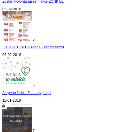
Zostań wolontariuszem akcji ŻONKILE
05-02-2018
5
LUTY 2018 w DK Praga - zapraszamy!
05-02-2018
6
Aktywne ferie z Fundacją Legii
11-01-2018
7