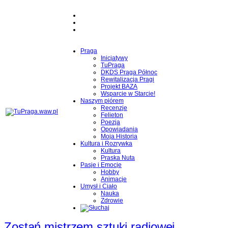
Praga
Inicjatywy
TuPraga
DKDS Praga Północ
Rewitalizacja Pragi
Projekt BAZA
Wsparcie w Starcie!
Naszym piórem
Recenzje
Felieton
Poezja
Opowiadania
Moja Historia
Kultura i Rozrywka
Kultura
Praska Nuta
Pasje i Emocje
Hobby
Animacje
Umysł i Ciało
Nauka
Zdrowie
Zostań mistrzem sztuki radiowej