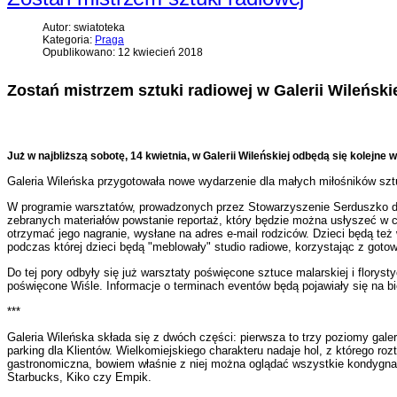
Autor: swiatoteka
Kategoria:
Praga
Opublikowano: 12 kwiecień 2018
Zostań mistrzem sztuki radiowej w Galerii Wileński
Już w najbliższą sobotę, 14 kwietnia, w Galerii Wileńskiej odbędą się kolej
Galeria Wileńska przygotowała nowe wydarzenie dla małych miłośników sztuki
W programie warsztatów, prowadzonych przez
Stowarzyszenie Serduszko dl
zebranych materiałów powstanie reportaż, który będzie można usłyszeć w c
otrzymać jego nagranie, wysłane na adres e-mail rodziców. Dzieci będą te
podczas której dzieci będą "meblowały" studio radiowe, korzystając z got
Do tej pory odbyły się już warsztaty poświęcone sztuce malarskiej i floryst
poświęcone Wiśle. Informacje o terminach eventów będą pojawiały się na bie
***
Galeria Wileńska składa się z dwóch części: pierwsza to trzy poziomy galer
parking dla Klientów. Wielkomiejskiego charakteru nadaje hol, z którego ro
gastronomiczna, bowiem właśnie z niej można oglądać wszystkie kondygnacje.
Starbucks, Kiko czy Empik.