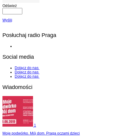
Odśwież
Wyślij
Posłuchaj radio Praga
Social media
Dołącz do nas
Dołącz do nas
Dołącz do nas
Wiadomości
1
Moje podwórko. Mój dom. Praga oczami dzieci