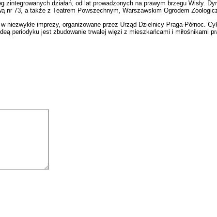
eg zintegrowanych działań, od lat prowadzonych na prawym brzegu Wisły. Dyr
ową nr 73, a także z Teatrem Powszechnym, Warszawskim Ogrodem Zoologiczn
ię w niezwykłe imprezy, organizowane przez Urząd Dzielnicy Praga-Północ. C
 Ideą periodyku jest zbudowanie trwałej więzi z mieszkańcami i miłośnikami p