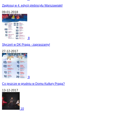
Zagłosuj w 4. edycji plebiscytu Warszawiaki!
09-01-2018
8
Styczeń w DK Praga - zapraszamy!
27-12-2017
9
Co jeszcze w grudniu w Domu Kultury Praga?
13-12-2017
10