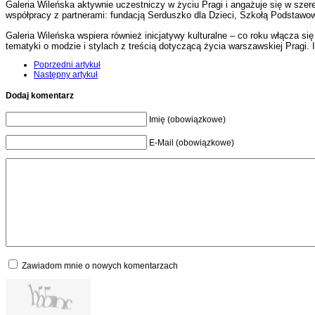
Galeria Wileńska aktywnie uczestniczy w życiu Pragi i angażuje się w szer
współpracy z partnerami: fundacją Serduszko dla Dzieci, Szkołą Podstaw
Galeria Wileńska wspiera również inicjatywy kulturalne – co roku włącza s
tematyki o modzie i stylach z treścią dotyczącą życia warszawskiej Pragi.
Poprzedni artykuł
Następny artykuł
Dodaj komentarz
Imię (obowiązkowe)
E-Mail (obowiązkowe)
Zawiadom mnie o nowych komentarzach