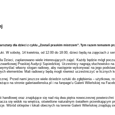
ej
ne warsztaty dla dzieci z cyklu „Zostań praskim mistrzem”. Tym razem tematem 
. W sobotę, 14 kwietnia, od 12:00 do 18:00, dzieci będą na zajęciach z serii
a Dzieci, zaplanowano wiele interesujących zajęć. Każdy będzie mógł poczuć
zwartkowej Praskiej Audycji Sąsiedzkiej. Uczestnicy nagrają słuchowisko na
ż wymyślać własny slogan radiowy, aby następnie wykonywać na jego podstawie
owych elementów. Mali radiowcy będą mogli również uczestniczyć w licznych 
ycznej. Przed nami jeszcze wiele dziedzin sztuki do zgłębienia –
użytkowa, rze
żąco na stronie galeriawilenska.pl i na fanpage’u Galerii Wileńskiej na Face
ii handlowej oraz znajdujące się nad nią dwa piętra nowoczesnej powierzchni
ztacza się widok na wnętrza, oświetlone naturalnym światłem przenikającym prz
 Wśród sklepów i lokali obecnych na terenie Galerii Wileńskiej znajdują się 