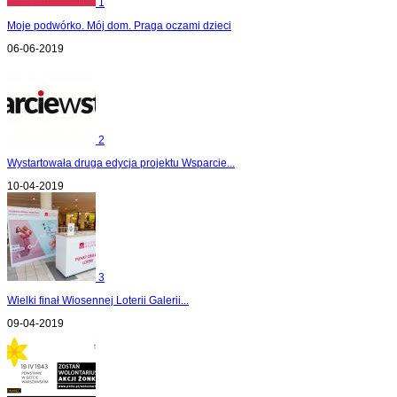
1
Moje podwórko. Mój dom. Praga oczami dzieci
06-06-2019
2
Wystartowała druga edycja projektu Wsparcie...
10-04-2019
3
Wielki finał Wiosennej Loterii Galerii...
09-04-2019