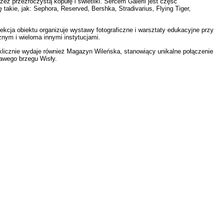
ez przezroczystą kopułę i świetliki. Sercem Galerii jest część
takie, jak: Sephora, Reserved, Bershka, Stradivarius, Flying Tiger,
ekcja obiektu organizuje wystawy fotograficzne i warsztaty edukacyjne przy
ym i wieloma innymi instytucjami.
yklicznie wydaje również Magazyn Wileńska, stanowiący unikalne połączenie
rawego brzegu Wisły.