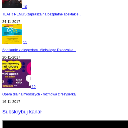
10
TEATR REMUS zaprasza na bezpłatne spektakle...
24-11-2017
11
Spotkanie z ekspertami Miejskiego Rzecznika...
20-11-2017
12
Opera dla najmłodszych - rozmowa z reżyserką
16-11-2017
Subskrybuj kanał