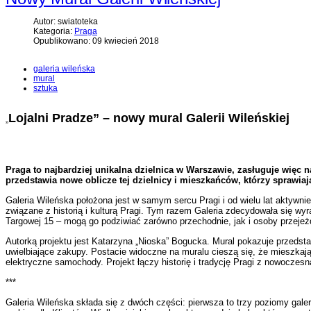
Autor: swiatoteka
Kategoria:
Praga
Opublikowano: 09 kwiecień 2018
galeria wileńska
mural
sztuka
Lojalni Pradze” – nowy mural Galerii Wileńskiej
„
Praga to najbardziej unikalna dzielnica w Warszawie, zasługuje więc n
przedstawia nowe oblicze tej dzielnicy i mieszkańców, którzy sprawiają
Galeria Wileńska położona jest w samym sercu Pragi i od wielu lat aktywnie
związane z historią i kulturą Pragi. Tym razem Galeria zdecydowała się wyr
Targowej 15 – mogą go podziwiać zarówno przechodnie, jak i osoby prze
Autorką projektu jest Katarzyna „Nioska” Bogucka. Mural pokazuje przedstaw
uwielbiające zakupy. Postacie widoczne na muralu cieszą się, że mieszkają n
elektryczne samochody. Projekt łączy historię i tradycję Pragi z nowoczesn
***
Galeria Wileńska składa się z dwóch części: pierwsza to trzy poziomy galer