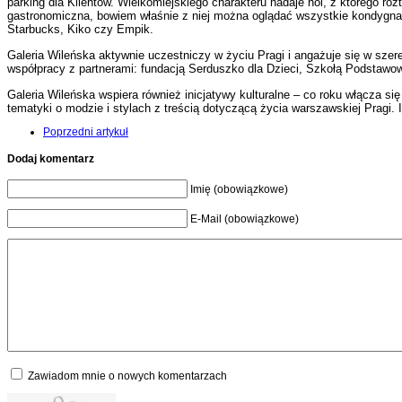
parking dla Klientów. Wielkomiejskiego charakteru nadaje hol, z którego ro
gastronomiczna, bowiem właśnie z niej można oglądać wszystkie kondygnacje.
Starbucks, Kiko czy Empik.
Galeria Wileńska aktywnie uczestniczy w życiu Pragi i angażuje się w szer
współpracy z partnerami: fundacją Serduszko dla Dzieci, Szkołą Podstaw
Galeria Wileńska wspiera również inicjatywy kulturalne – co roku włącza s
tematyki o modzie i stylach z treścią dotyczącą życia warszawskiej Pragi.
Poprzedni artykuł
Dodaj komentarz
Imię (obowiązkowe)
E-Mail (obowiązkowe)
Zawiadom mnie o nowych komentarzach