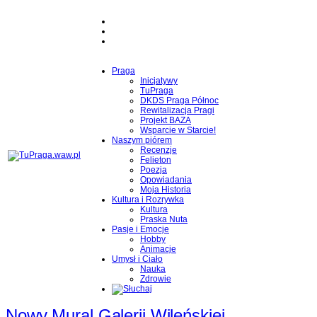
Praga
Inicjatywy
TuPraga
DKDS Praga Północ
Rewitalizacja Pragi
Projekt BAZA
Wsparcie w Starcie!
Naszym piórem
Recenzje
Felieton
Poezja
Opowiadania
Moja Historia
Kultura i Rozrywka
Kultura
Praska Nuta
Pasje i Emocje
Hobby
Animacje
Umysł i Ciało
Nauka
Zdrowie
Nowy Mural Galerii Wileńskiej