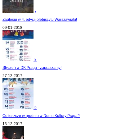
7
Zagłosuj w 4. edycji plebiscytu Warszawiaki!
09-01-2018
8
Styczeń w DK Praga - zapraszamy!
27-12-2017
9
Co jeszcze w grudniu w Domu Kultury Praga?
13-12-2017