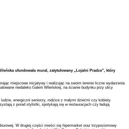
Wileńska ufundowała mural, zatytułowany „Lojalni Pradze”, który
rając miejscowe inicjatywy i realizując na swoim terenie liczne wydarzenia
alowane niedaleko Galerii Wileńskiej, na ścianie budynku przy ulicy
 ludzie, energiczni seniorzy, rodzice z małymi dziećmi czy kobiety
ystają z porad stylistki, spotykają się w restauracjach czy ładują
 biurowej. W drugiej części mieści się hipermarket oraz trzypoziomowy