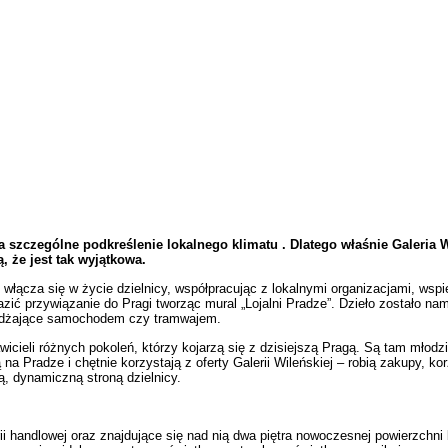
a szczególne podkreślenie lokalnego klimatu . Dlatego właśnie Galeria 
, że jest tak wyjątkowa.
 włącza się w życie dzielnicy, współpracując z lokalnymi organizacjami, wspie
azić przywiązanie do Pragi tworząc mural „Lojalni Pradze”. Dzieło zostało nam
jeżdżające samochodem czy tramwajem.
icieli różnych pokoleń, którzy kojarzą się z dzisiejszą Pragą. Są tam młodzi
a Pradze i chętnie korzystają z oferty Galerii Wileńskiej – robią zakupy, korz
ą, dynamiczną stroną dzielnicy.
ii handlowej oraz znajdujące się nad nią dwa piętra nowoczesnej powierzchni