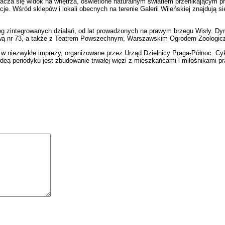
ztacza się widok na wnętrza, oświetlone naturalnym światłem przenikającym prz
 Wśród sklepów i lokali obecnych na terenie Galerii Wileńskiej znajdują się 
eg zintegrowanych działań, od lat prowadzonych na prawym brzegu Wisły. Dyr
ową nr 73, a także z Teatrem Powszechnym, Warszawskim Ogrodem Zoologiczn
ię w niezwykłe imprezy, organizowane przez Urząd Dzielnicy Praga-Północ. C
 Ideą periodyku jest zbudowanie trwałej więzi z mieszkańcami i miłośnikami p