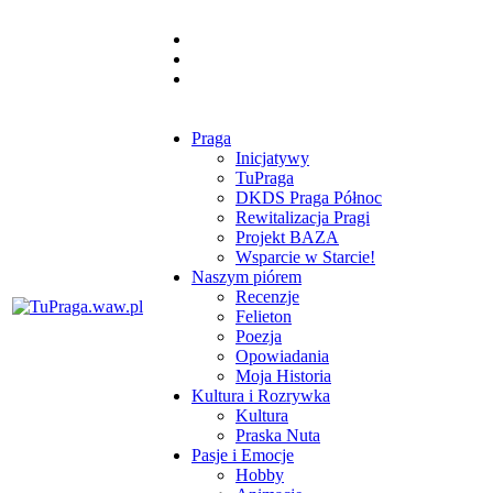
Praga
Inicjatywy
TuPraga
DKDS Praga Północ
Rewitalizacja Pragi
Projekt BAZA
Wsparcie w Starcie!
Naszym piórem
Recenzje
Felieton
Poezja
Opowiadania
Moja Historia
Kultura i Rozrywka
Kultura
Praska Nuta
Pasje i Emocje
Hobby