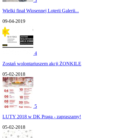
3
Wielki finał Wiosennej Loterii Galerii...
09-04-2019
4
Zostań wolontariuszem akcji ŻONKILE
05-02-2018
5
LUTY 2018 w DK Praga - zapraszamy!
05-02-2018