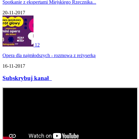
Spotkanie z ekspertami Miejskiego Rzecznika...
20-11-2017
12
Opera dla najmłodszych - rozmowa z reżyserką
16-11-2017
Subskrybuj kanał