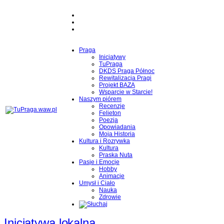
Praga
Inicjatywy
TuPraga
DKDS Praga Północ
Rewitalizacja Pragi
Projekt BAZA
Wsparcie w Starcie!
Naszym piórem
Recenzje
Felieton
Poezja
Opowiadania
Moja Historia
Kultura i Rozrywka
Kultura
Praska Nuta
Pasje i Emocje
Hobby
Animacje
Umysł i Ciało
Nauka
Zdrowie
Inicjatywa lokalna