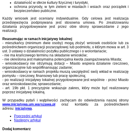
działalność w sferze kultury fizycznej i turystyki,
ochrona przyrody, w tym zieleni w miastach i wsiach oraz porządek i
bezpieczeństwo publiczne.
Każdy wniosek jest oceniany indywidualnie. Gdy celowa jest realizacja
przedsięwzięcia podpisywana jest stosowna umowa. Po zrealizowaniu
działania przygotowywane jest przez obie strony sprawozdanie z jego
realizacji.
Reasumując w ramach inicjatywy lokalnej
:
- mieszkańcy (minimum dwie osoby) mogą złożyć wniosek osobiście lub za
pośrednictwem organizacji pozarządowej lub podmiotu, o którym mowa w art. 3
ust. 3 ustawy o działalności pożytku publicznego i o wolontariacie;
- nie ma krańcowego terminu na składanie wniosków;
- nie określona jest maksymalna potencjalna kwota zaangażowania Miasta;
- wnioskodawcy nie otrzymują dotacji – Miasto wspiera działanie rzeczowo,
organizacyjnie lub współfinansując zadanie;
- wnioskodawcy w ramach projektu muszą uwzględnić swój wkład w realizację
pomysłu – rzeczowy, finansowy lub pracę społeczną;
- po realizacji inicjatywy lokalnej przygotowywane jest wspólnie - przez Miasto
oraz wnioskodawców, sprawozdanie;
- art. 19b pkt. 1 precyzyjnie wskazuje zakres, który może być realizowany
poprzez inicjatywę lokalną.
W przypadku pytań i wątpliwości zachęcam do odwiedzenia naszej strony
www.
inicjatywa.um.warszawa.pl
oraz kontaktu za pośrednictwem
adresu:
inicjatywa
.
Poprzedni artykuł
Następny artykuł
Dodaj komentarz