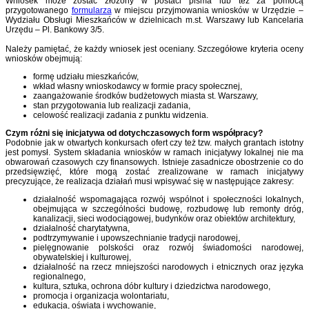
Wniosek może zostać złożony w postaci pisma lub też za pomocą
przygotowanego
formularza
w miejscu przyjmowania wniosków w Urzędzie –
Wydziału Obsługi Mieszkańców w dzielnicach m.st. Warszawy lub Kancelaria
Urzędu – Pl. Bankowy 3/5.
Należy pamiętać, że każdy wniosek jest oceniany. Szczegółowe kryteria oceny
wniosków obejmują:
formę udziału mieszkańców,
wkład własny wnioskodawcy w formie pracy społecznej,
zaangażowanie środków budżetowych miasta st. Warszawy,
stan przygotowania lub realizacji zadania,
celowość realizacji zadania z punktu widzenia.
Czym różni się inicjatywa od dotychczasowych form współpracy?
Podobnie jak w otwartych konkursach ofert czy też tzw. małych grantach istotny
jest pomysł. System składania wniosków w ramach inicjatywy lokalnej nie ma
obwarowań czasowych czy finansowych. Istnieje zasadnicze obostrzenie co do
przedsięwzięć, które mogą zostać zrealizowane w ramach inicjatywy
precyzujące, że realizacja działań musi wpisywać się w następujące zakresy:
działalność wspomagająca rozwój wspólnot i społeczności lokalnych,
obejmująca w szczególności budowę, rozbudowę lub remonty dróg,
kanalizacji, sieci wodociągowej, budynków oraz obiektów architektury,
działalność charytatywna,
podtrzymywanie i upowszechnianie tradycji narodowej,
pielęgnowanie polskości oraz rozwój świadomości narodowej,
obywatelskiej i kulturowej,
działalność na rzecz mniejszości narodowych i etnicznych oraz języka
regionalnego,
kultura, sztuka, ochrona dóbr kultury i dziedzictwa narodowego,
promocja i organizacja wolontariatu,
edukacja, oświata i wychowanie,