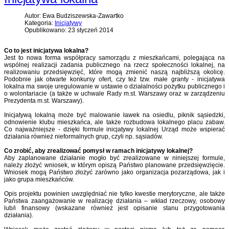
Autor: Ewa Budziszewska-Zawartko
Kategoria:
Inicjatywy
Opublikowano: 23 styczeń 2014
Co to jest inicjatywa lokalna?
Jest to nowa forma współpracy samorządu z mieszkańcami, polegająca na
wspólnej realizacji zadania publicznego na rzecz społeczności lokalnej, na
realizowaniu przedsięwzięć, które mogą zmienić naszą najbliższą okolicę.
Podobnie jak otwarte konkursy ofert, czy też tzw. małe granty - inicjatywa
lokalna ma swoje uregulowanie w ustawie o działalności pożytku publicznego i
o wolontariacie (a także w uchwale Rady m.st. Warszawy oraz w zarządzeniu
Prezydenta m.st. Warszawy).
Inicjatywą lokalną może być malowanie ławek na osiedlu, piknik sąsiedzki,
odnowienie klubu mieszkańca, ale także rozbudowa lokalnego placu zabaw.
Co najważniejsze - dzięki formule inicjatywy lokalnej Urząd może wspierać
działania również nieformalnych grup, czyli np. sąsiadów.
Co zrobić, aby zrealizować pomysł w ramach inicjatywy lokalnej?
Aby zaplanowane działanie mogło być zrealizowane w niniejszej formule,
należy złożyć wniosek, w którym opiszą Państwo planowane przedsięwzięcie.
Wniosek mogą Państwo złożyć zarówno jako organizacja pozarządowa, jak i
jako grupa mieszkańców.
Opis projektu powinien uwzględniać nie tylko kwestie merytoryczne, ale także
Państwa zaangażowanie w realizację działania – wkład rzeczowy, osobowy
lub/i finansowy (wskazane również jest opisanie stanu przygotowania
działania).