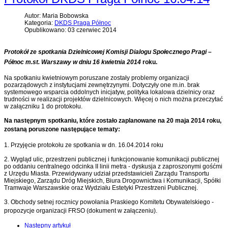
Autor: Maria Bobowska
Kategoria:
DKDS Praga Północ
Opublikowano: 03 czerwiec 2014
Protokół ze spotkania Dzielnicowej Komisji Dialogu Społecznego Pragi –
Północ m.st. Warszawy w dniu 16 kwietnia 2014
roku.
Na spotkaniu kwietniowym poruszane zostały problemy organizacji
pozarządowych z instytucjami zewnętrzynymi. Dotyczyły one m.in. brak
systemowego wsparcia oddolnych inicjatyw, polityka lokalowa dzielnicy oraz
trudności w realizacji projektów dzielnicowych. Więcej o nich można przeczytać
w załączniku 1 do protokołu.
Na następnym spotkaniu, które zostało zaplanowane na 20 maja 2014 roku,
zostaną poruszone następujące tematy:
1. Przyjęcie protokołu ze spotkania w dn. 16.04.2014 roku
2. Wygląd ulic, przestrzeni publicznej i funkcjonowanie komunikacji publicznej
po oddaniu centralnego odcinka II linii metra - dyskusja z zaproszonymi gośćmi
z Urzędu Miasta. Przewidywany udział przedstawicieli Zarządu Transportu
Miejskiego, Zarządu Dróg Miejskich, Biura Drogownictwa i Komunikacji, Spółki
Tramwaje Warszawskie oraz Wydziału Estetyki Przestrzeni Publicznej.
3. Obchody setnej rocznicy powołania Praskiego Komitetu Obywatelskiego -
propozycje organizacji FRSO (dokument w załączeniu).
Następny artykuł