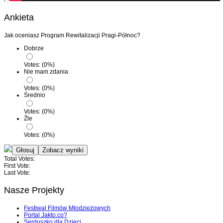
Ankieta
Jak oceniasz Program Rewitalizacji Pragi-Północ?
Dobrze
Votes:
(
0
%)
Nie mam zdania
Votes:
(
0
%)
Średnio
Votes:
(
0
%)
Źle
Votes:
(
0
%)
Total Votes:
First Vote:
Last Vote:
Nasze Projekty
Festiwal Filmów Młodzieżowych
Portal Jakto.co?
Serduszko dla Dzieci