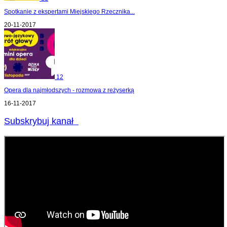
Spotkanie z ekspertami Miejskiego Rzecznika...
20-11-2017
12
Opera dla najmłodszych - rozmowa z reżyserką
16-11-2017
Subskrybuj kanał