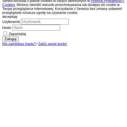
Serwis korzysta z plików cookies w celach określonych w
Polityce Prywatności i
Cookies
. Możesz określić warunki przechowywania lub dostępu do cookie w
Twojej przeglądarce internetowej. Korzystanie z Serwisu bez zmiany ustawień
przeglądarki oznacza zgodę na używanie cookie.
akceptuję
Użytkownik
Hasło
Zapamiętaj
Zaloguj
Nie pamiętasz hasła?
/
Załóż swoje konto!