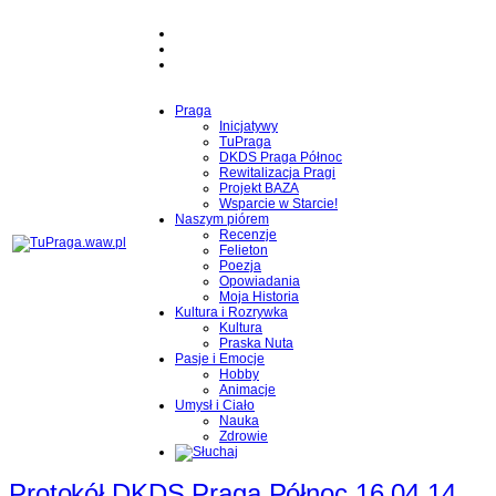
Praga
Inicjatywy
TuPraga
DKDS Praga Północ
Rewitalizacja Pragi
Projekt BAZA
Wsparcie w Starcie!
Naszym piórem
Recenzje
Felieton
Poezja
Opowiadania
Moja Historia
Kultura i Rozrywka
Kultura
Praska Nuta
Pasje i Emocje
Hobby
Animacje
Umysł i Ciało
Nauka
Zdrowie
Protokół DKDS Praga Północ 16.04.14