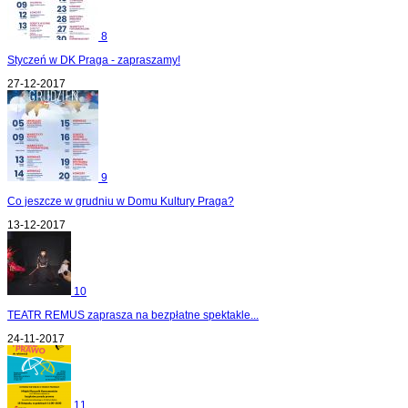
8
Styczeń w DK Praga - zapraszamy!
27-12-2017
9
Co jeszcze w grudniu w Domu Kultury Praga?
13-12-2017
10
TEATR REMUS zaprasza na bezpłatne spektakle...
24-11-2017
11