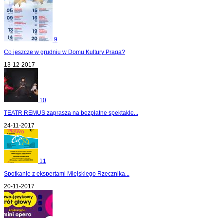
9
Co jeszcze w grudniu w Domu Kultury Praga?
13-12-2017
10
TEATR REMUS zaprasza na bezpłatne spektakle...
24-11-2017
11
Spotkanie z ekspertami Miejskiego Rzecznika...
20-11-2017