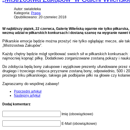
Autor: swiatoteka
Kategoria:
Praga
Opublikowano: 20 czerwiec 2018
W najbliższy piątek, 22 czerwca, Galerię Wileńską ogarnie nie tylko piłkarsk
wezmą udział w piłkarskich konkursach i dostaną szansę na wygranie nawet ty
Piłkarskie emocje będzie można przeżyć nie tylko oglądając mecze, ale tak
„Mistrzostwa Zakupów”.
Każdy chętny będzie mógł spróbować swoich sił w piłkarskich konkursach: ro
najmocniej kopnąć piłkę. Dodatkowo zorganizowane zostaną pokazy i nauka fr
Do zdobycia będą bony zakupowe i wyjątkowe prezenty ufundowane przez sa
drugiego i trzeciego miejsca przyznane zostaną bony, odpowiednio, 500 i 20
prostego triku piłkarskiego, takiego jak podbijanie piłki na głowie czy kola
Zapraszamy do wspólnej zabawy!
Poprzedni artykuł
Następny artykuł
Dodaj komentarz
Imię (obowiązkowe)
E-Mail (obowiązkowe)