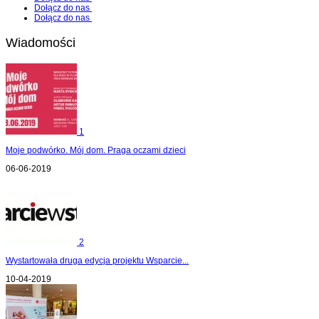
Dołącz do nas
Dołącz do nas
Wiadomości
1
Moje podwórko. Mój dom. Praga oczami dzieci
06-06-2019
2
Wystartowała druga edycja projektu Wsparcie...
10-04-2019