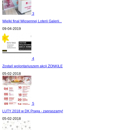
3
Wielki finał Wiosennej Loterii Galerii...
09-04-2019
4
Zostań wolontariuszem akcji ŻONKILE
05-02-2018
5
LUTY 2018 w DK Praga - zapraszamy!
05-02-2018