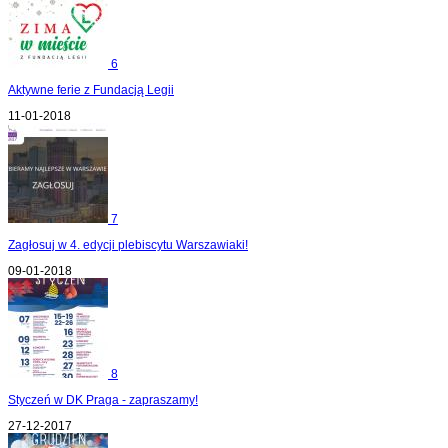
6
Aktywne ferie z Fundacją Legii
11-01-2018
7
Zagłosuj w 4. edycji plebiscytu Warszawiaki!
09-01-2018
8
Styczeń w DK Praga - zapraszamy!
27-12-2017