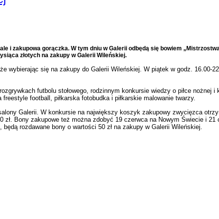
a, ale i zakupowa gorączka. W tym dniu w Galerii odbędą się bowiem „Mistrzostw
siąca złotych na zakupy w Galerii Wileńskiej.
że wybierając się na zakupy do Galerii Wileńskiej. W piątek w godz. 16.00-2
zgrywkach futbolu stołowego, rodzinnym konkursie wiedzy o piłce nożnej i konk
eestyle football, piłkarska fotobudka i piłkarskie malowanie twarzy.
lony Galerii. W konkursie na największy koszyk zakupowy zwycięzca otrzyma 
0 zł.
Bony zakupowe też można zdobyć 19 czerwca na Nowym Świecie i 21 
nie, będą rozdawane bony o wartości 50 zł na zakupy w Galerii Wileńskiej.