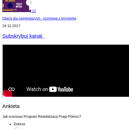
12
Opera dla najmłodszych - rozmowa z reżyserką
16-11-2017
Subskrybuj kanał
Ankieta
Jak oceniasz Program Rewitalizacji Pragi-Północ?
Dobrze