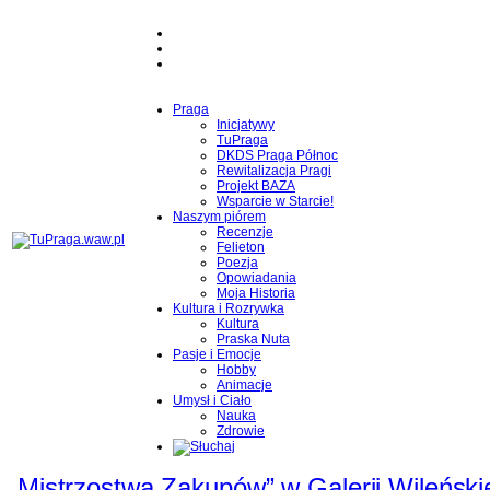
Praga
Inicjatywy
TuPraga
DKDS Praga Północ
Rewitalizacja Pragi
Projekt BAZA
Wsparcie w Starcie!
Naszym piórem
Recenzje
Felieton
Poezja
Opowiadania
Moja Historia
Kultura i Rozrywka
Kultura
Praska Nuta
Pasje i Emocje
Hobby
Animacje
Umysł i Ciało
Nauka
Zdrowie
„Mistrzostwa Zakupów” w Galerii Wileński