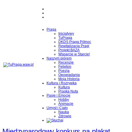
Praga
Inicjatywy
TuPraga
DKDS Praga Północ
Rewitalizacja Pragi
Projekt BAZA
Wsparcie w Starcie!
Naszym piórem
Recenzje
Felieton
Poezja
Opowiadania
Moja Historia
Kultura i Rozrywka
Kultura
Praska Nuta
Pasje i Emocje
Hobby
Animacje
Umysł i Ciało
Nauka
Zdrowie
Międzynarodowy konkurs na plakat