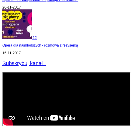
20-11-2017
12
Opera dla najmłodszych - rozmowa z reżyserką
16-11-2017
Subskrybuj kanał