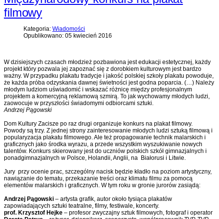
filmowy
Kategoria:
Wiadomości
Opublikowano: 05 kwiecień 2016
W dzisiejszych czasach młodzież pozbawiona jest edukacji estetycznej, każdy
projekt który pozwala jej zapoznać się z dorobkiem kulturowym jest bardzo
ważny. W przypadku plakatu tradycje i jakość polskiej szkoły plakatu powoduje,
że każda próba odzyskania dawnej świetności jest godna poparcia. (…) Należy
młodym ludziom uświadomić i wskazać różnicę między profesjonalnym
projektem a komercyjną reklamową szmirą. To jak wychowamy młodych ludzi,
zaowocuje w przyszłości świadomymi odbiorcami sztuki.
Andrzej Pągowski
Dom Kultury Zacisze po raz drugi organizuje konkurs na plakat filmowy.
Powody są trzy. Z jednej strony zainteresowanie młodych ludzi sztuką filmową i
popularyzacja plakatu filmowego. Ale też propagowanie technik malarskich i
graficznych jako środka wyrazu, a przede wszystkim wyszukiwanie nowych
talentów. Konkurs skierowany jest do uczniów polskich szkół gimnazjalnych i
ponadgimnazjalnych w Polsce, Holandii, Anglii, na Białorusi i Litwie.
Jury przy ocenie prac, szczególny nacisk będzie kładło na poziom artystyczny,
nawiązanie do tematu, przekazanie treści oraz klimatu filmu za pomocą
elementów malarskich i graficznych. W tym roku w gronie jurorów zasiądą:
Andrzej Pągowski
– artysta grafik, autor około tysiąca plakatów
zapowiadających sztuki teatralne, filmy, festiwale, koncerty.
prof. Krzysztof Hejke
– profesor zwyczajny sztuk filmowych, fotograf i operator