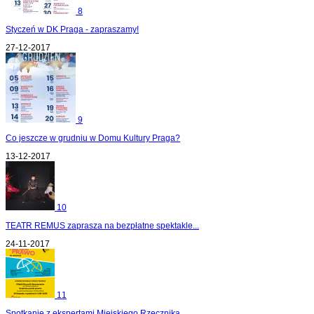
8
Styczeń w DK Praga - zapraszamy!
27-12-2017
9
Co jeszcze w grudniu w Domu Kultury Praga?
13-12-2017
10
TEATR REMUS zaprasza na bezpłatne spektakle...
24-11-2017
11
Spotkanie z ekspertami Miejskiego Rzecznika...