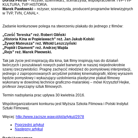
Dorota Petrus
– reżyser, dziennikarz, scenarzysta, współpracownik TVP-TVP
KULTURA, TVP HISTORIA.
Marek Pawłowski
– reżyser, scenarzysta, producent programów telewizyjnych
w TVP, TVN, CANAL+.
Zadanie konkursowe polega na stworzeniu plakatu do jednego z filmów:
„Cześć Tereska” reż. Robert Gliński
„Historia Kina w Popielawach” reż. Jan Jakub Kolski
„Żywot Mateusza” reż. Witold Leszczyński
„Popiół i Diament” reż. Andrzej Wajda
„Rejs” reż. Marek Piwowski.
Tak jak życie jest inspiracją dla kina, tak filmy inspirują nas do działań
twórczych i poszukiwań nowych palet barwnych w naszej niejednokrotnie
szarej rzeczywistości. Pragnę zachęcić młodzież do pomysłowej interpretacji,
jednego z zaproponowanych arcydzieł polskiej kinematografii, której wyrazem
będzie pomysłowy i wykazujący uzdolnienia plastyczne plakat filmowy
wykonany w dowolnej technice graficzno-malarskiej – mówi Krzysztof Hejke,
profesor zwyczajny sztuk filmowych.
Termin nadsyłania prac upływa 30 kwietnia 2016.
Współorganizatorami konkursu jest Wyższa Szkoła Filmowa i Polski Instytut
Sztuki Filmowej.
Więcej:
http://www.zacisze.waw.pl/pl/
artykul/2978
Poprzedni artykuł
Następny artykuł