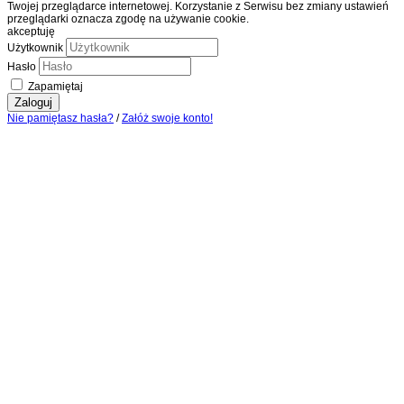
Twojej przeglądarce internetowej. Korzystanie z Serwisu bez zmiany ustawień
przeglądarki oznacza zgodę na używanie cookie.
akceptuję
Użytkownik
Hasło
Zapamiętaj
Zaloguj
Nie pamiętasz hasła?
/
Załóż swoje konto!