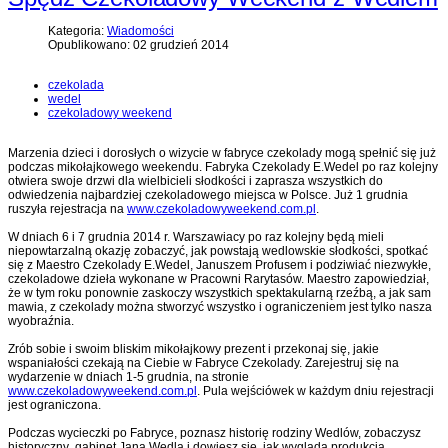
Kategoria:
Wiadomości
Opublikowano: 02 grudzień 2014
czekolada
wedel
czekoladowy weekend
Marzenia dzieci i dorosłych o wizycie w fabryce czekolady mogą spełnić się już
podczas mikołajkowego weekendu. Fabryka Czekolady E.Wedel po raz kolejny
otwiera swoje drzwi dla wielbicieli słodkości i zaprasza wszystkich do
odwiedzenia najbardziej czekoladowego miejsca w Polsce. Już 1 grudnia
ruszyła rejestracja na
www.czekoladowyweekend.com.pl
.
W dniach 6 i 7 grudnia 2014 r. Warszawiacy po raz kolejny będą mieli
niepowtarzalną okazję zobaczyć, jak powstają wedlowskie słodkości, spotkać
się z Maestro Czekolady E.Wedel, Januszem Profusem i podziwiać niezwykłe,
czekoladowe dzieła wykonane w Pracowni Rarytasów. Maestro zapowiedział,
że w tym roku ponownie zaskoczy wszystkich spektakularną rzeźbą, a jak sam
mawia, z czekolady można stworzyć wszystko i ograniczeniem jest tylko nasza
wyobraźnia.
Zrób sobie i swoim bliskim mikołajkowy prezent i przekonaj się, jakie
wspaniałości czekają na Ciebie w Fabryce Czekolady. Zarejestruj się na
wydarzenie w dniach 1-5 grudnia, na stronie
www.czekoladowyweekend.com.pl
. Pula wejściówek w każdym dniu rejestracji
jest ograniczona.
Podczas wycieczki po Fabryce, poznasz historię rodziny Wedlów, zobaczysz
historyczny gabinet Jana Wedla i dowiesz się, jak wygląda produkcja