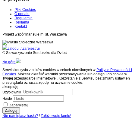
Pliki Cookies
O portalu
Regulamin
Reklama
Kontakt
Projekt współfinansuje m. st. Warszawa
Zaloguj / Zarejestruj
© Stowarzyszenie Serduszko dla Dzieci
Na górę
Serwis korzysta z plików cookies w celach określonych w
Polityce Prywatności i
Cookies
. Możesz określić warunki przechowywania lub dostępu do cookie w
Twojej przeglądarce internetowej. Korzystanie z Serwisu bez zmiany ustawień
przeglądarki oznacza zgodę na używanie cookie.
akceptuję
Użytkownik
Hasło
Zapamiętaj
Zaloguj
Nie pamiętasz hasła?
/
Załóż swoje konto!