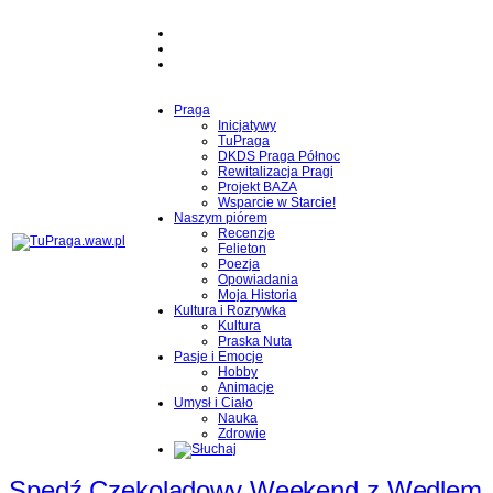
Praga
Inicjatywy
TuPraga
DKDS Praga Północ
Rewitalizacja Pragi
Projekt BAZA
Wsparcie w Starcie!
Naszym piórem
Recenzje
Felieton
Poezja
Opowiadania
Moja Historia
Kultura i Rozrywka
Kultura
Praska Nuta
Pasje i Emocje
Hobby
Animacje
Umysł i Ciało
Nauka
Zdrowie
Spędź Czekoladowy Weekend z Wedlem