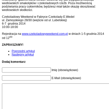
wedlowskich smakołyków i czekoladowych rzeźb. Poza możliwością
podziwiania pracy cukierników, będziesz miał także okazję skosztować
wedlowskich słodkości.
Czekoladowy Weekend w Fabryce Czekolady E.Wedel
ul. Zamoyskiego 28/30 (wejście od ul. Lubelskiej)
6-7 grudnia 2014
10:00-18:00
Rejestracja na
www.czekoladowyweekend.com.pl
w dniach 1-5 grudnia 2014
00
od 12
ZAPRASZAMY!
Poprzedni artykuł
Następny artykuł
Dodaj komentarz
Imię (obowiązkowe)
E-Mail (obowiązkowe)