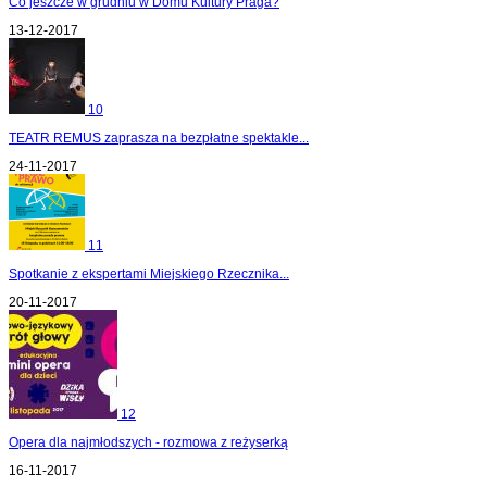
Co jeszcze w grudniu w Domu Kultury Praga?
13-12-2017
10
TEATR REMUS zaprasza na bezpłatne spektakle...
24-11-2017
11
Spotkanie z ekspertami Miejskiego Rzecznika...
20-11-2017
12
Opera dla najmłodszych - rozmowa z reżyserką
16-11-2017