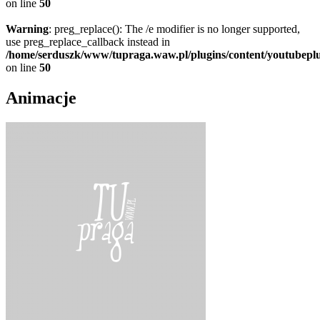
on line
50
Warning
: preg_replace(): The /e modifier is no longer supported,
use preg_replace_callback instead in
/home/serduszk/www/tupraga.waw.pl/plugins/content/youtubepl
on line
50
Animacje