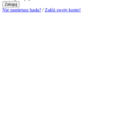
Zaloguj
Nie pamiętasz hasła?
/
Załóż swoje konto!