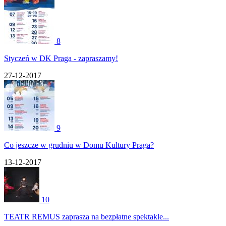
8
Styczeń w DK Praga - zapraszamy!
27-12-2017
9
Co jeszcze w grudniu w Domu Kultury Praga?
13-12-2017
10
TEATR REMUS zaprasza na bezpłatne spektakle...