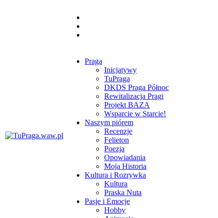
Praga
Inicjatywy
TuPraga
DKDS Praga Północ
Rewitalizacja Pragi
Projekt BAZA
Wsparcie w Starcie!
Naszym piórem
Recenzje
Felieton
Poezja
Opowiadania
Moja Historia
Kultura i Rozrywka
Kultura
Praska Nuta
Pasje i Emocje
Hobby