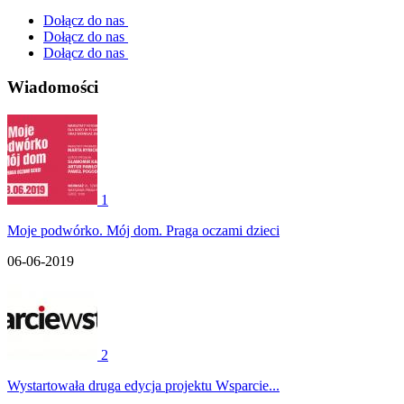
Dołącz do nas
Dołącz do nas
Dołącz do nas
Wiadomości
1
Moje podwórko. Mój dom. Praga oczami dzieci
06-06-2019
2
Wystartowała druga edycja projektu Wsparcie...