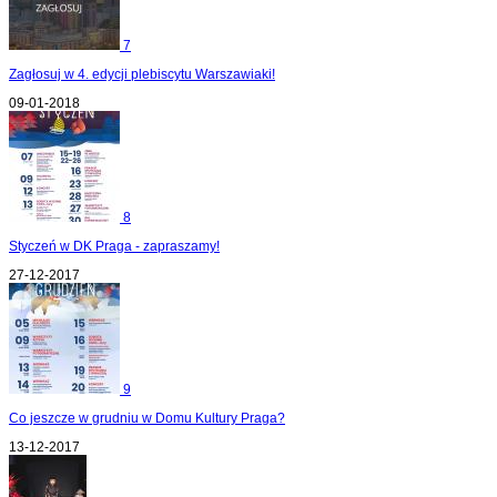
7
Zagłosuj w 4. edycji plebiscytu Warszawiaki!
09-01-2018
8
Styczeń w DK Praga - zapraszamy!
27-12-2017
9
Co jeszcze w grudniu w Domu Kultury Praga?
13-12-2017