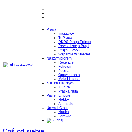
Praga
Inicjatywy
TuPraga
DKDS Praga Północ
Rewitalizacja Pragi
Projekt BAZA
Wsparcie w Starcie!
Naszym piórem
Recenzje
Felieton
Poezja
Opowiadania
Moja Historia
Kultura i Rozrywka
Kultura
Praska Nuta
Pasje i Emocje
Hobby
Animacje
Umysł i Ciało
Nauka
Zdrowie
Coś od siebie