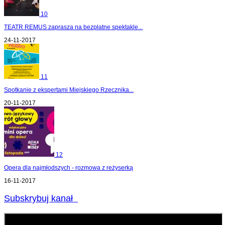
10
TEATR REMUS zaprasza na bezpłatne spektakle...
24-11-2017
11
Spotkanie z ekspertami Miejskiego Rzecznika...
20-11-2017
12
Opera dla najmłodszych - rozmowa z reżyserką
16-11-2017
Subskrybuj kanał