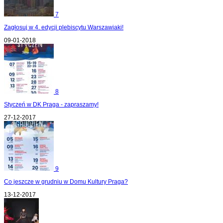
7
Zagłosuj w 4. edycji plebiscytu Warszawiaki!
09-01-2018
8
Styczeń w DK Praga - zapraszamy!
27-12-2017
9
Co jeszcze w grudniu w Domu Kultury Praga?
13-12-2017