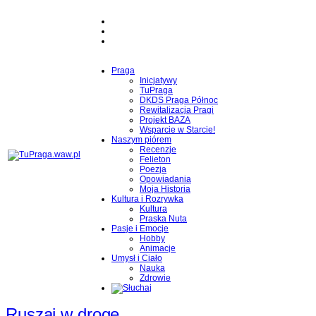
Praga
Inicjatywy
TuPraga
DKDS Praga Północ
Rewitalizacja Pragi
Projekt BAZA
Wsparcie w Starcie!
Naszym piórem
Recenzje
Felieton
Poezja
Opowiadania
Moja Historia
Kultura i Rozrywka
Kultura
Praska Nuta
Pasje i Emocje
Hobby
Animacje
Umysł i Ciało
Nauka
Zdrowie
Ruszaj w drogę