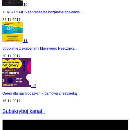
10
TEATR REMUS zaprasza na bezpłatne spektakle...
24-11-2017
11
Spotkanie z ekspertami Miejskiego Rzecznika...
20-11-2017
12
Opera dla najmłodszych - rozmowa z reżyserką
16-11-2017
Subskrybuj kanał