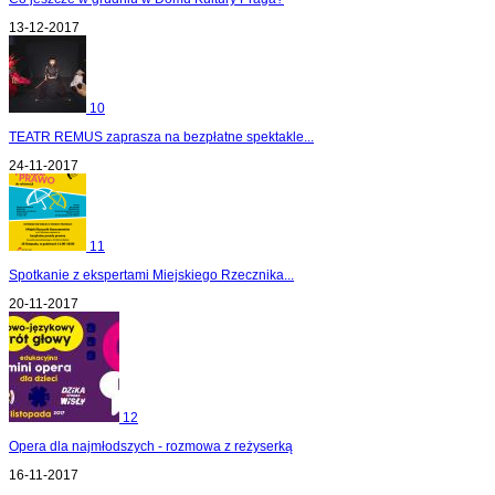
13-12-2017
10
TEATR REMUS zaprasza na bezpłatne spektakle...
24-11-2017
11
Spotkanie z ekspertami Miejskiego Rzecznika...
20-11-2017
12
Opera dla najmłodszych - rozmowa z reżyserką
16-11-2017