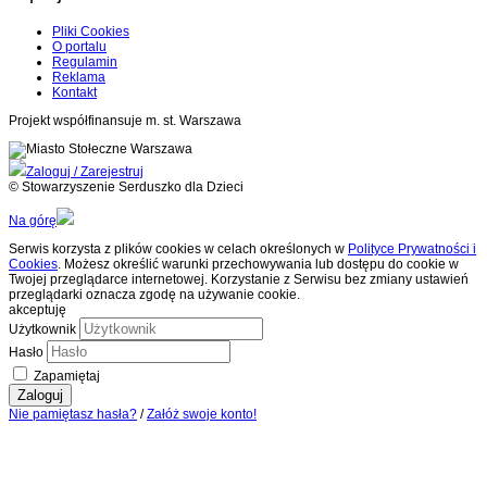
Pliki Cookies
O portalu
Regulamin
Reklama
Kontakt
Projekt współfinansuje m. st. Warszawa
Zaloguj / Zarejestruj
© Stowarzyszenie Serduszko dla Dzieci
Na górę
Serwis korzysta z plików cookies w celach określonych w
Polityce Prywatności i
Cookies
. Możesz określić warunki przechowywania lub dostępu do cookie w
Twojej przeglądarce internetowej. Korzystanie z Serwisu bez zmiany ustawień
przeglądarki oznacza zgodę na używanie cookie.
akceptuję
Użytkownik
Hasło
Zapamiętaj
Zaloguj
Nie pamiętasz hasła?
/
Załóż swoje konto!