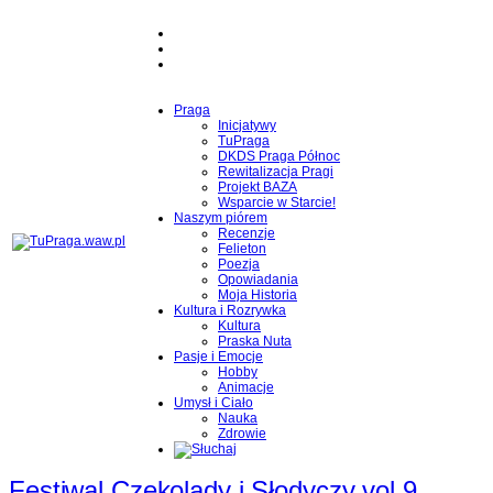
Praga
Inicjatywy
TuPraga
DKDS Praga Północ
Rewitalizacja Pragi
Projekt BAZA
Wsparcie w Starcie!
Naszym piórem
Recenzje
Felieton
Poezja
Opowiadania
Moja Historia
Kultura i Rozrywka
Kultura
Praska Nuta
Pasje i Emocje
Hobby
Animacje
Umysł i Ciało
Nauka
Zdrowie
Festiwal Czekolady i Słodyczy vol.9