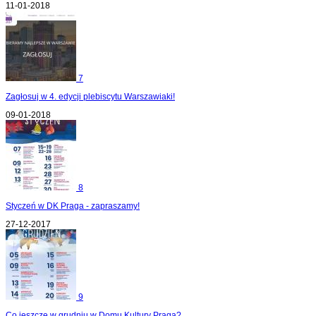
11-01-2018
7
Zagłosuj w 4. edycji plebiscytu Warszawiaki!
09-01-2018
8
Styczeń w DK Praga - zapraszamy!
27-12-2017
9
Co jeszcze w grudniu w Domu Kultury Praga?