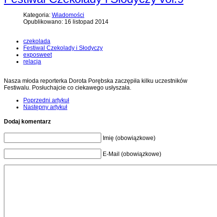
Kategoria:
Wiadomości
Opublikowano: 16 listopad 2014
czekolada
Festiwal Czekolady i Słodyczy
exposweet
relacja
Nasza młoda reporterka Dorota Porębska zaczępiła kilku uczestników
Festiwalu. Posłuchajcie co ciekawego usłyszała.
Poprzedni artykuł
Następny artykuł
Dodaj komentarz
Imię (obowiązkowe)
E-Mail (obowiązkowe)