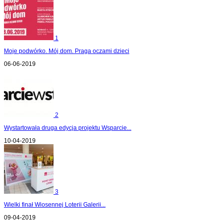
1
Moje podwórko. Mój dom. Praga oczami dzieci
06-06-2019
2
Wystartowała druga edycja projektu Wsparcie...
10-04-2019
3
Wielki finał Wiosennej Loterii Galerii...
09-04-2019