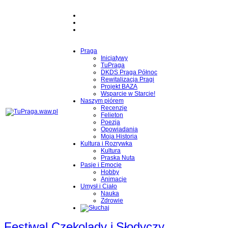
Praga
Inicjatywy
TuPraga
DKDS Praga Północ
Rewitalizacja Pragi
Projekt BAZA
Wsparcie w Starcie!
Naszym piórem
Recenzje
Felieton
Poezja
Opowiadania
Moja Historia
Kultura i Rozrywka
Kultura
Praska Nuta
Pasje i Emocje
Hobby
Animacje
Umysł i Ciało
Nauka
Zdrowie
Festiwal Czekolady i Słodyczy