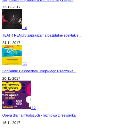
13-12-2017
10
TEATR REMUS zaprasza na bezpłatne spektakle...
24-11-2017
11
Spotkanie z ekspertami Miejskiego Rzecznika...
20-11-2017
12
Opera dla najmłodszych - rozmowa z reżyserką
16-11-2017