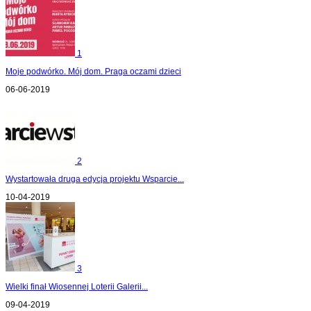
1
Moje podwórko. Mój dom. Praga oczami dzieci
06-06-2019
2
Wystartowała druga edycja projektu Wsparcie...
10-04-2019
3
Wielki finał Wiosennej Loterii Galerii...
09-04-2019