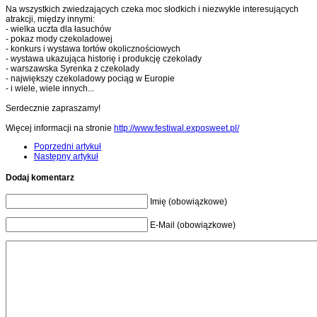
Na wszystkich zwiedzających czeka moc słodkich i niezwykle interesujących
atrakcji, między innymi:
- wielka uczta dla łasuchów
- pokaz mody czekoladowej
- konkurs i wystawa tortów okolicznościowych
- wystawa ukazująca historię i produkcję czekolady
- warszawska Syrenka z czekolady
- największy czekoladowy pociąg w Europie
- i wiele, wiele innych...
Serdecznie zapraszamy!
Więcej informacji na stronie
http://www.festiwal.exposweet.pl/
Poprzedni artykuł
Następny artykuł
Dodaj komentarz
Imię (obowiązkowe)
E-Mail (obowiązkowe)