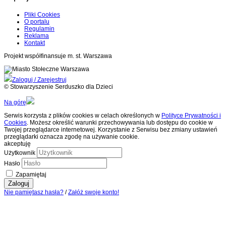
Pliki Cookies
O portalu
Regulamin
Reklama
Kontakt
Projekt współfinansuje m. st. Warszawa
Zaloguj / Zarejestruj
© Stowarzyszenie Serduszko dla Dzieci
Na górę
Serwis korzysta z plików cookies w celach określonych w
Polityce Prywatności i
Cookies
. Możesz określić warunki przechowywania lub dostępu do cookie w
Twojej przeglądarce internetowej. Korzystanie z Serwisu bez zmiany ustawień
przeglądarki oznacza zgodę na używanie cookie.
akceptuję
Użytkownik
Hasło
Zapamiętaj
Zaloguj
Nie pamiętasz hasła?
/
Załóż swoje konto!