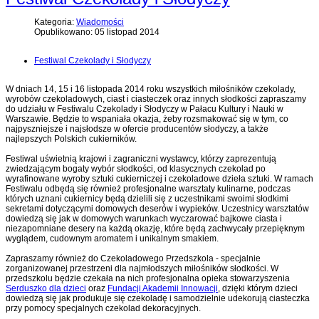
Kategoria:
Wiadomości
Opublikowano: 05 listopad 2014
Festiwal Czekolady i Słodyczy
W dniach 14, 15 i 16 listopada 2014 roku wszystkich miłośników czekolady,
wyrobów czekoladowych, ciast i ciasteczek oraz innych słodkości zapraszamy
do udziału w Festiwalu Czekolady i Słodyczy w Pałacu Kultury i Nauki w
Warszawie. Będzie to wspaniała okazja, żeby rozsmakować się w tym, co
najpyszniejsze i najsłodsze w ofercie producentów słodyczy, a także
najlepszych Polskich cukierników.
Festiwal uświetnią krajowi i zagraniczni wystawcy, którzy zaprezentują
zwiedzającym bogaty wybór słodkości, od klasycznych czekolad po
wyrafinowane wyroby sztuki cukierniczej i czekoladowe dzieła sztuki. W ramach
Festiwalu odbędą się również profesjonalne warsztaty kulinarne, podczas
których uznani cukiernicy będą dzielili się z uczestnikami swoimi słodkimi
sekretami dotyczącymi domowych deserów i wypieków. Uczestnicy warsztatów
dowiedzą się jak w domowych warunkach wyczarować bajkowe ciasta i
niezapomniane desery na każdą okazję, które będą zachwycały przepięknym
wyglądem, cudownym aromatem i unikalnym smakiem.
Zapraszamy również do Czekoladowego Przedszkola - specjalnie
zorganizowanej przestrzeni dla najmłodszych miłośników słodkości. W
przedszkolu będzie czekała na nich profesjonalna opieka stowarzyszenia
Serduszko dla dzieci
oraz
Fundacji Akademii Innowacji
, dzięki którym dzieci
dowiedzą się jak produkuje się czekoladę i samodzielnie udekorują ciasteczka
przy pomocy specjalnych czekolad dekoracyjnych.