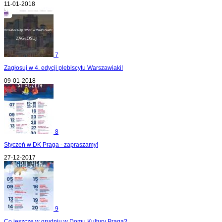
11-01-2018
7
Zagłosuj w 4. edycji plebiscytu Warszawiaki!
09-01-2018
8
Styczeń w DK Praga - zapraszamy!
27-12-2017
9
Co jeszcze w grudniu w Domu Kultury Praga?