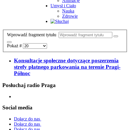
Animacje
Umysł i Ciało
Nauka
Zdrowie
Wprowadź fragment tytułu
Pokaż #
Konsultacje społeczne dotyczące poszerzenia
strefy płatnego parkowania na terenie Pragi-
Północ
Posłuchaj radio Praga
Social media
Dołącz do nas
Dołącz do nas
Dołącz do nas