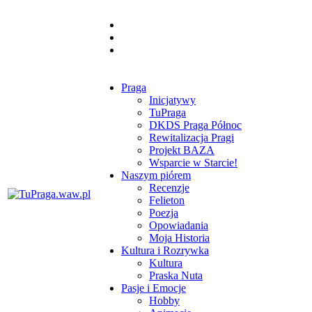
Praga
Inicjatywy
TuPraga
DKDS Praga Północ
Rewitalizacja Pragi
Projekt BAZA
Wsparcie w Starcie!
Naszym piórem
Recenzje
Felieton
Poezja
Opowiadania
Moja Historia
Kultura i Rozrywka
Kultura
Praska Nuta
Pasje i Emocje
Hobby