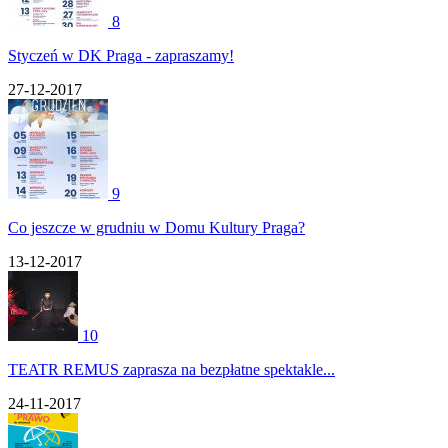
8
Styczeń w DK Praga - zapraszamy!
27-12-2017
9
Co jeszcze w grudniu w Domu Kultury Praga?
13-12-2017
10
TEATR REMUS zaprasza na bezpłatne spektakle...
24-11-2017