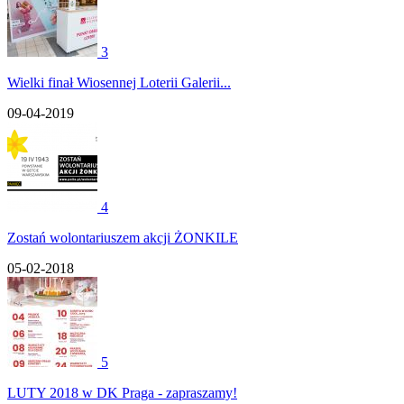
3
Wielki finał Wiosennej Loterii Galerii...
09-04-2019
4
Zostań wolontariuszem akcji ŻONKILE
05-02-2018
5
LUTY 2018 w DK Praga - zapraszamy!