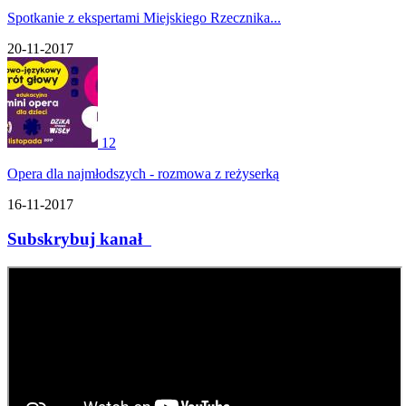
Spotkanie z ekspertami Miejskiego Rzecznika...
20-11-2017
12
Opera dla najmłodszych - rozmowa z reżyserką
16-11-2017
Subskrybuj kanał