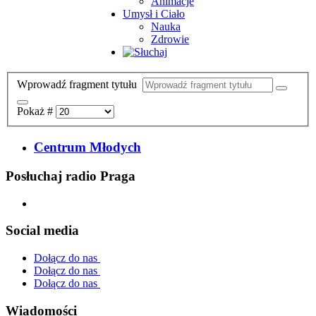
Animacje
Umysł i Ciało
Nauka
Zdrowie
Wprowadź fragment tytułu
Pokaż #
Centrum Młodych
Posłuchaj radio Praga
Social media
Dołącz do nas
Dołącz do nas
Dołącz do nas
Wiadomości