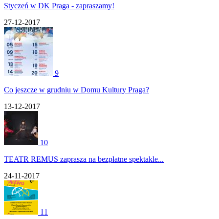
Styczeń w DK Praga - zapraszamy!
27-12-2017
9
Co jeszcze w grudniu w Domu Kultury Praga?
13-12-2017
10
TEATR REMUS zaprasza na bezpłatne spektakle...
24-11-2017
11