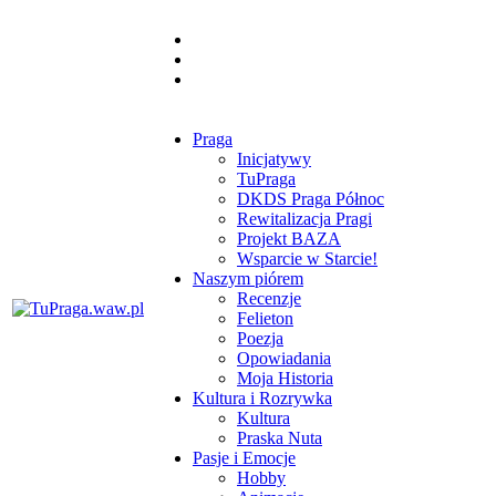
Praga
Inicjatywy
TuPraga
DKDS Praga Północ
Rewitalizacja Pragi
Projekt BAZA
Wsparcie w Starcie!
Naszym piórem
Recenzje
Felieton
Poezja
Opowiadania
Moja Historia
Kultura i Rozrywka
Kultura
Praska Nuta
Pasje i Emocje
Hobby