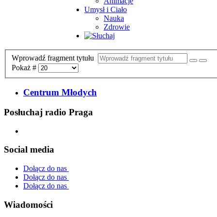
Animacje
Umysł i Ciało
Nauka
Zdrowie
Wprowadź fragment tytułu
Pokaż #
Centrum Młodych
Posłuchaj radio Praga
Social media
Dołącz do nas
Dołącz do nas
Dołącz do nas
Wiadomości