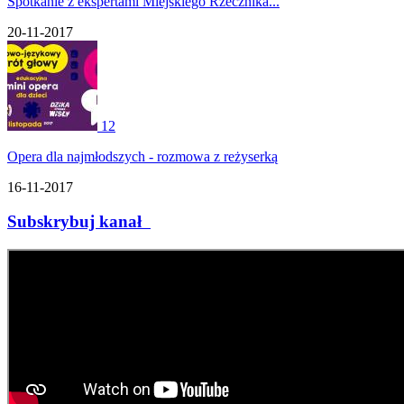
Spotkanie z ekspertami Miejskiego Rzecznika...
20-11-2017
12
Opera dla najmłodszych - rozmowa z reżyserką
16-11-2017
Subskrybuj kanał