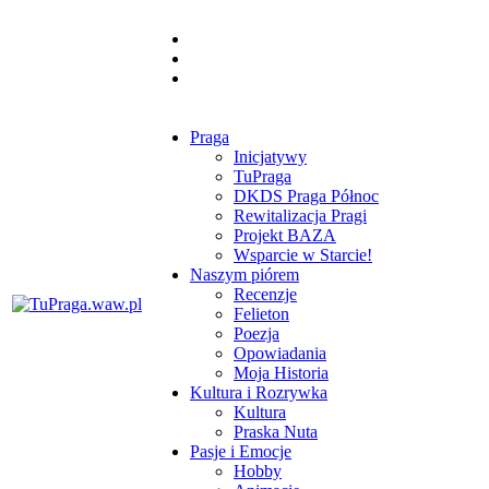
Praga
Inicjatywy
TuPraga
DKDS Praga Północ
Rewitalizacja Pragi
Projekt BAZA
Wsparcie w Starcie!
Naszym piórem
Recenzje
Felieton
Poezja
Opowiadania
Moja Historia
Kultura i Rozrywka
Kultura
Praska Nuta
Pasje i Emocje
Hobby