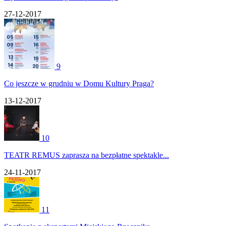
27-12-2017
9
Co jeszcze w grudniu w Domu Kultury Praga?
13-12-2017
10
TEATR REMUS zaprasza na bezpłatne spektakle...
24-11-2017
11